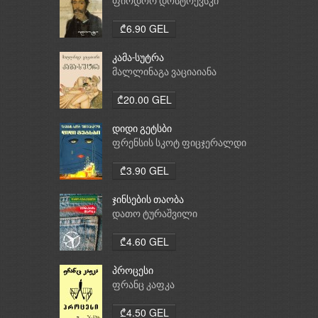
ფიოდორ დოსტოევსკი
₾6.90 GEL
კამა-სუტრა
მალლინაგა ვაციაიანა
₾20.00 GEL
დიდი გეტსბი
ფრენსის სკოტ ფიცჯერალდი
₾3.90 GEL
ჯინსების თაობა
დათო ტურაშვილი
₾4.60 GEL
პროცესი
ფრანც კაფკა
₾4.50 GEL