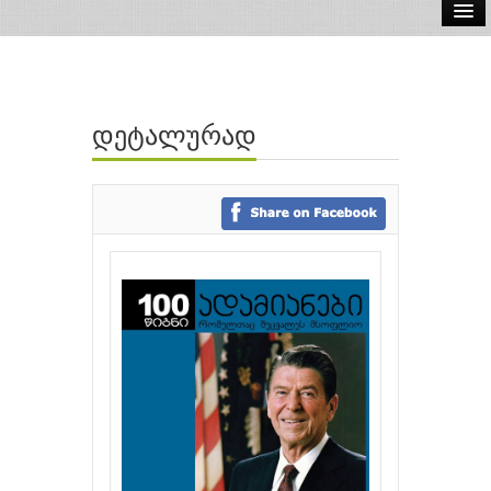
ელ.წიგნები
აუდიო წიგნები
დეტალურად
ავტორები
გამომცემლობები