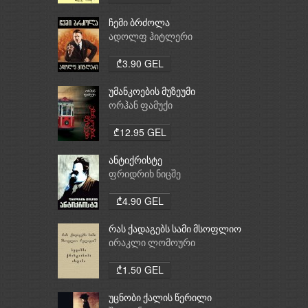
ჩემი ბრძოლა
ადოლფ ჰიტლერი
₾3.90 GEL
უმანკოების მუზეუმი
ორჰან ფამუქი
₾12.95 GEL
ანტიქრისტე
ფრიდრიხ ნიცშე
₾4.90 GEL
რას ქადაგებს სამი მსოფლიო
რელიგია: ბუდიზმი,
ირაკლი ლომოური
ქრისტიანობა, ისლამი
₾1.50 GEL
უცნობი ქალის წერილი