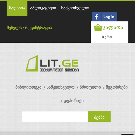
მაღაზია
აპლიკაციები
სამკითხველო
კალათა
შესვლა
/
რეგისტრაცია
0 ერთ.
ბიბლიოთეკა
სამკითხველო
პროფილი
მეგობრები
დეპოზიტი