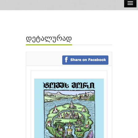
ელ.წიგნები
აუდიო წიგნები
დეტალურად
ავტორები
გამომცემლობები