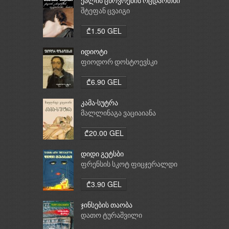
ქალის ცხოვრების ოცდაოთხი
საათი
შტეფან ცვაიგი
₾1.50 GEL
იდიოტი
ფიოდორ დოსტოევსკი
₾6.90 GEL
კამა-სუტრა
მალლინაგა ვაციაიანა
₾20.00 GEL
დიდი გეტსბი
ფრენსის სკოტ ფიცჯერალდი
₾3.90 GEL
ჯინსების თაობა
დათო ტურაშვილი