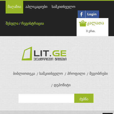
მაღაზია
აპლიკაციები
სამკითხველო
კალათა
შესვლა
/
რეგისტრაცია
0 ერთ.
ბიბლიოთეკა
სამკითხველო
პროფილი
მეგობრები
დეპოზიტი