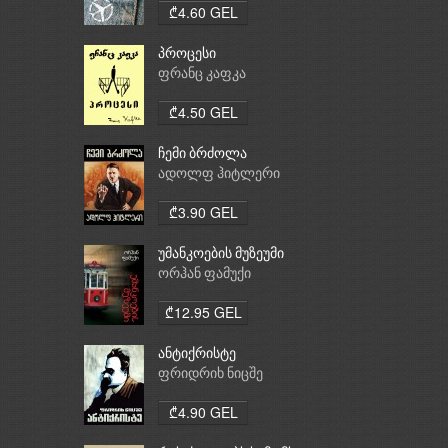
₾4.60 GEL
პროცესი
ფრანც კაფკა
₾4.50 GEL
ჩემი ბრძოლა
ადოლფ ჰიტლერი
₾3.90 GEL
უმანკოების მუზეუმი
ორჰან ფამუქი
₾12.95 GEL
ანტიქრისტე
ფრიდრიხ ნიცშე
₾4.90 GEL