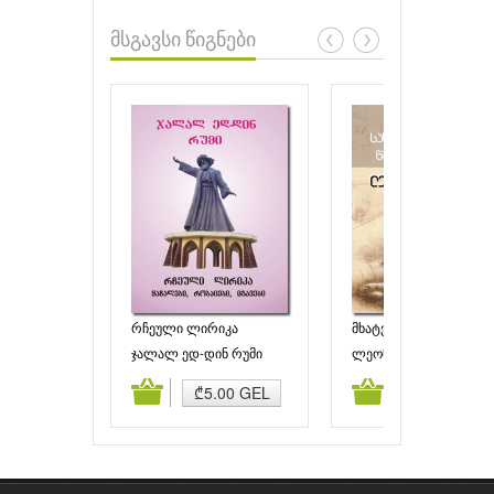
მსგავსი წიგნები
რჩეული ლირიკა
მხატვრული პროზა
ჯალალ ედ-დინ რუმი
ლეონარდო და ვინჩი
ამატება
კალათაში დამატება
კალათაში დამატებ
₾5.00 GEL
₾4.50 GEL