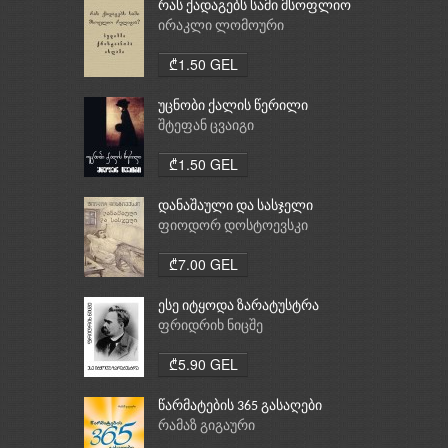
რას ქადაგებს სამი მსოფლიო
რელიგია: ბუდიზმი,
ირაკლი ლომოური
ქრისტიანობა, ისლამი
₾1.50 GEL
უცნობი ქალის წერილი
შტეფან ცვაიგი
₾1.50 GEL
დანაშაული და სასჯელი
ფიოდორ დოსტოევსკი
₾7.00 GEL
ესე იტყოდა ზარატუსტრა
ფრიდრიხ ნიცშე
₾5.90 GEL
წარმატების 365 გასაღები
რამაზ გიგაური