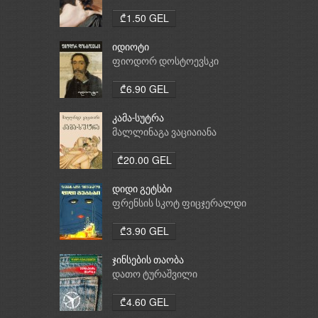
₾1.50 GEL
იდიოტი
ფიოდორ დოსტოევსკი
₾6.90 GEL
კამა-სუტრა
მალლინაგა ვაციაიანა
₾20.00 GEL
დიდი გეტსბი
ფრენსის სკოტ ფიცჯერალდი
₾3.90 GEL
ჯინსების თაობა
დათო ტურაშვილი
₾4.60 GEL