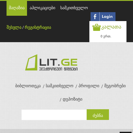
მაღაზია
აპლიკაციები
სამკითხველო
კალათა
შესვლა
/
რეგისტრაცია
0 ერთ.
ბიბლიოთეკა
სამკითხველო
პროფილი
მეგობრები
დეპოზიტი