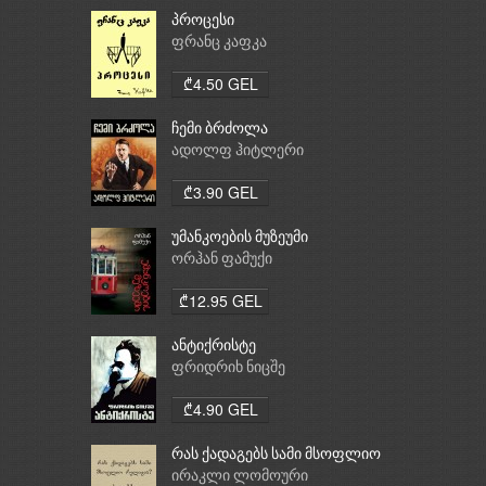
პროცესი
ფრანც კაფკა
₾4.50 GEL
ჩემი ბრძოლა
ადოლფ ჰიტლერი
₾3.90 GEL
უმანკოების მუზეუმი
ორჰან ფამუქი
₾12.95 GEL
ანტიქრისტე
ფრიდრიხ ნიცშე
₾4.90 GEL
რას ქადაგებს სამი მსოფლიო
რელიგია: ბუდიზმი,
ირაკლი ლომოური