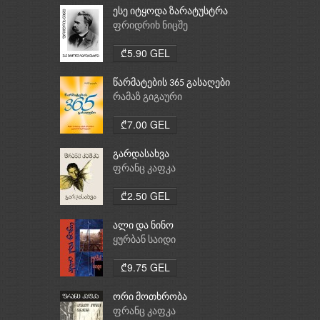
ესე იტყოდა ზარატუსტრა
ფრიდრიხ ნიცშე
₾5.90 GEL
წარმატების 365 გასაღები
რამაზ გიგაური
₾7.00 GEL
გარდასახვა
ფრანც კაფკა
₾2.50 GEL
ალი და ნინო
ყურბან საიდი
₾9.75 GEL
ორი მოთხრობა
ფრანც კაფკა