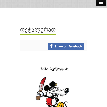
ელ.წიგნები
აუდიო წიგნები
დეტალურად
ავტორები
გამომცემლობები