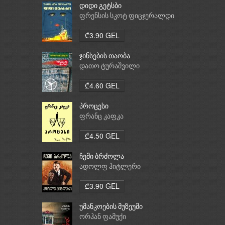
დიდი გეტსბი
ფრენსის სკოტ ფიცჯერალდი
₾3.90 GEL
ჯინსების თაობა
დათო ტურაშვილი
₾4.60 GEL
პროცესი
ფრანც კაფკა
₾4.50 GEL
ჩემი ბრძოლა
ადოლფ ჰიტლერი
₾3.90 GEL
უმანკოების მუზეუმი
ორჰან ფამუქი