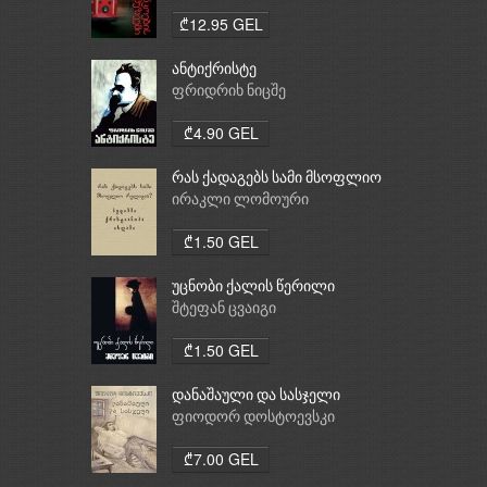
₾12.95 GEL
ანტიქრისტე
ფრიდრიხ ნიცშე
₾4.90 GEL
რას ქადაგებს სამი მსოფლიო
რელიგია: ბუდიზმი,
ირაკლი ლომოური
ქრისტიანობა, ისლამი
₾1.50 GEL
უცნობი ქალის წერილი
შტეფან ცვაიგი
₾1.50 GEL
დანაშაული და სასჯელი
ფიოდორ დოსტოევსკი
₾7.00 GEL