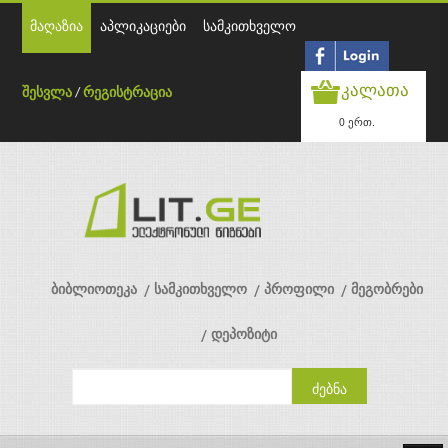
მაღაზია
აპლიკაციები
სამკითხველო
კალათა
შესვლა
/
რეგისტრაცია
0 ერთ.
ბიბლიოთეკა
სამკითხველო
პროფილი
მეგობრები
დეპოზიტი