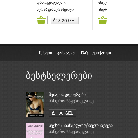
დამოუკიდებელი
ინტერიერი
საქართველო ვარდების
ზურაბ ჭიაბერაშვილი
ანდრო ბუაჩიძე
რევოლუციამდე
ამატება
კალათაში დამატება
კალათაში დამატებ
₾13.20 GEL
₾8.00 GEL
წესები
კონტაქტი
FAQ
უნიქარდი
ბესტსელერები
მეძავის დღიურები
სანდრო საყვარელიძე
₾1.00 GEL
სექსის სასწავლო უნივერსიტეტი
სანდრო საყვარელიძე