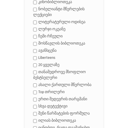
კინობიბლიოთეკა
ნობელიანტი მწერლების
ლექციები
ლიტერატურული ოდისეა
ლურჯი ოკეანე
ჩემი რჩეული
მოსწავლის ბიბლიოთეკა
ავანსცენა
Liberteens
20 ყველაზე
თანამედროვე მსოფლიო
ბესტსელერი
ახალი ქართული მწერლობა
Top თრილერი
ერთი შედევრის თარგმანი
სხვა დეტექტივი
შენი წარმატების ფორმულა
ილიას ბიბლიოთეკა
იცნობდე, რათა დაამარცხო