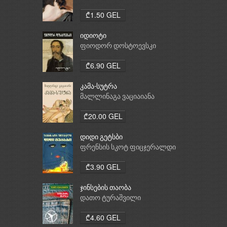
₾1.50 GEL
იდიოტი
ფიოდორ დოსტოევსკი
₾6.90 GEL
კამა-სუტრა
მალლინაგა ვაციაიანა
₾20.00 GEL
დიდი გეტსბი
ფრენსის სკოტ ფიცჯერალდი
₾3.90 GEL
ჯინსების თაობა
დათო ტურაშვილი
₾4.60 GEL