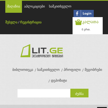
მაღაზია
აპლიკაციები
სამკითხველო
კალათა
შესვლა
/
რეგისტრაცია
0 ერთ.
ბიბლიოთეკა
სამკითხველო
პროფილი
მეგობრები
დეპოზიტი