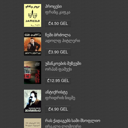
პროცესი
ფრანც კაფკა
₾4.50 GEL
ჩემი ბრძოლა
ადოლფ ჰიტლერი
₾3.90 GEL
უმანკოების მუზეუმი
ორჰან ფამუქი
₾12.95 GEL
ანტიქრისტე
ფრიდრიხ ნიცშე
₾4.90 GEL
რას ქადაგებს სამი მსოფლიო
რელიგია: ბუდიზმი,
ირაკლი ლომოური