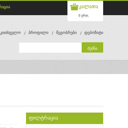
კალათა
რაცია
0 ერთ.
მკითხველო
პროფილი
მეგობრები
დეპოზიტი
ფილტრაცია