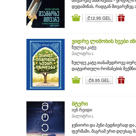
მთვარეზე ამბოხებაა – ყოფილი
დედამიწას, რადგან მთვარეზეც ა
₾12.95 GEL
ვიდრე ლიმონის ხეები ი
ზულფა კატუ
პალიტრა L
ზულფუ კატუ თანამედროვე თურ
დატვირთული რომანების შექმნით.
₾8.95 GEL
მტერი
იენ რეიდი
პალიტრა L
ჯუნიორი და ჰენი ბედნიერად და
ფერმაში, მაგრამ ერთ დღესაც მ