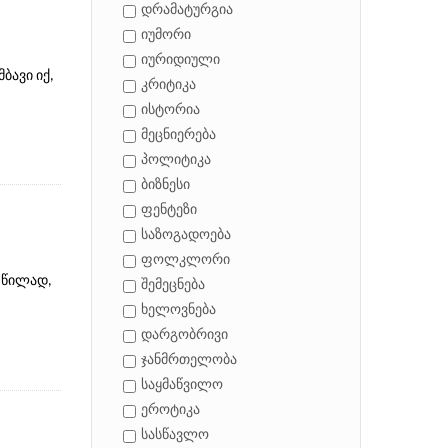
დრამატურგია
იუმორი
იურიდიული
ბავი იქ,
კრიტიკა
ისტორია
მეცნიერება
პოლიტიკა
ბიზნესი
ფენტეზი
საზოგადოება
ფოლკლორი
 წილად,
შემეცნება
ხელოვნება
დარგობრივი
ჯანმრთელობა
საყმაწვილო
ეროტიკა
სასწავლო