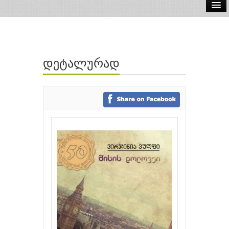
ელ.წიგნები
აუდიო წიგნები
დეტალურად
ავტორები
გამომცემლობები