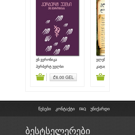
ენ ვერონიკა
ელენე დარიანი – ქალ
პაოლოს უკან
ჰერბერტ უელსი
კატალოგი
ამატება
კალათაში დამატება
კალათაში დამატებ
₾6.00 GEL
₾3.00 GEL
წესები
კონტაქტი
FAQ
უნიქარდი
ბესტსელერები