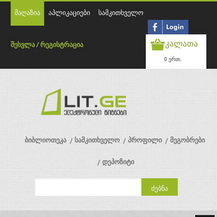
მაღაზია
აპლიკაციები
სამკითხველო
კალათა
შესვლა
/
რეგისტრაცია
0 ერთ.
ბიბლიოთეკა
სამკითხველო
პროფილი
მეგობრები
დეპოზიტი