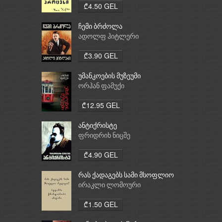
₾4.50 GEL
ჩემი ბრძოლა
ადოლფ ჰიტლერი
₾3.90 GEL
უმანკოების მუზეუმი
ორჰან ფამუქი
₾12.95 GEL
ანტიქრისტე
ფრიდრიხ ნიცშე
₾4.90 GEL
რას ქადაგებს სამი მსოფლიო
რელიგია: ბუდიზმი,
ირაკლი ლომოური
ქრისტიანობა, ისლამი
₾1.50 GEL