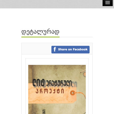
ელ.წიგნები
აუდიო წიგნები
დეტალურად
ავტორები
გამომცემლობები