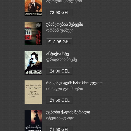
ადოლფ ჰიტლერი
₾3.90 GEL
უმანკოების მუზეუმი
ორჰან ფამუქი
₾12.95 GEL
ანტიქრისტე
ფრიდრიხ ნიცშე
₾4.90 GEL
რას ქადაგებს სამი მსოფლიო
რელიგია: ბუდიზმი,
ირაკლი ლომოური
ქრისტიანობა, ისლამი
₾1.50 GEL
უცნობი ქალის წერილი
შტეფან ცვაიგი
₾1.50 GEL