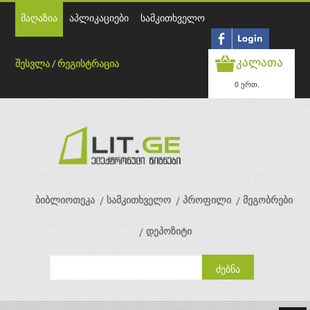
მაღაზია
აპლიკაციები
სამკითხველო
კალათა
შესვლა
/
რეგისტრაცია
0 ერთ.
ბიბლიოთეკა
სამკითხველო
პროფილი
მეგობრები
დეპოზიტი