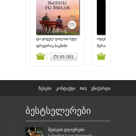
და ყოველ დილით სულ
ოდესღაც
უფრო გრძელდება გზა
ფრედრიკ ბაკმანი
მერაბ რატიშვილი
შინისაკენ
ამატება
კალათაში დამატება
კალათაში დამატებ
₾5.95 GEL
₾2.00 GEL
წესები
კონტაქტი
FAQ
უნიქარდი
ბესტსელერები
მეძავის დღიურები