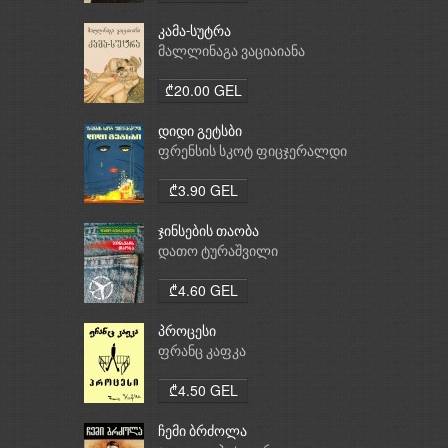
კამა-სუტრა
მალლინაგა ვაციაიანა
₾20.00 GEL
დიდი გეტსბი
ფრენსის სკოტ ფიცჯერალდი
₾3.90 GEL
ჯინსების თაობა
დათო ტურაშვილი
₾4.60 GEL
პროცესი
ფრანც კაფკა
₾4.50 GEL
ჩემი ბრძოლა