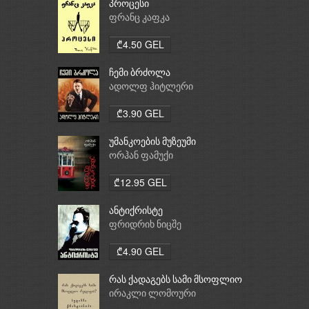
პროცესი
ფრანც კაფკა
₾4.50 GEL
ჩემი ბრძოლა
ადოლფ ჰიტლერი
₾3.90 GEL
უმანკოების მუზეუმი
ორჰან ფამუქი
₾12.95 GEL
ანტიქრისტე
ფრიდრიხ ნიცშე
₾4.90 GEL
რას ქადაგებს სამი მსოფლიო
რელიგია: ბუდიზმი,
ირაკლი ლომოური
ქრისტიანობა, ისლამი