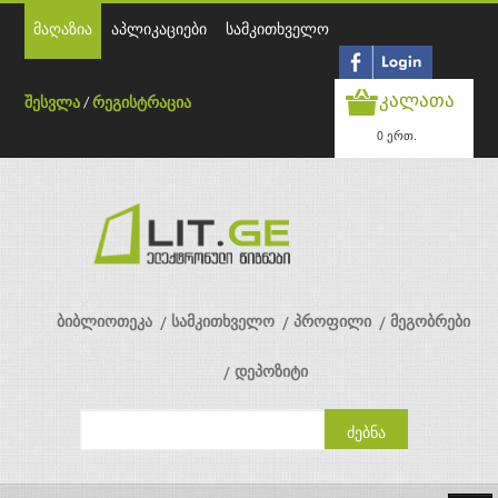
მაღაზია
აპლიკაციები
სამკითხველო
კალათა
შესვლა
/
რეგისტრაცია
0 ერთ.
ბიბლიოთეკა
სამკითხველო
პროფილი
მეგობრები
დეპოზიტი