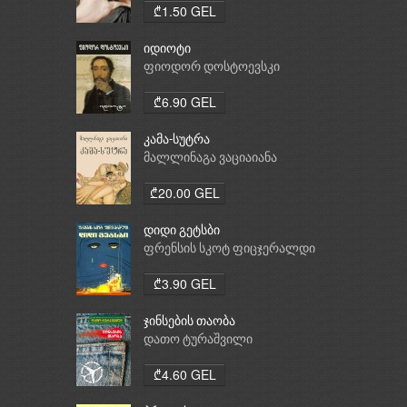
₾1.50 GEL
იდიოტი
ფიოდორ დოსტოევსკი
₾6.90 GEL
კამა-სუტრა
მალლინაგა ვაციაიანა
₾20.00 GEL
დიდი გეტსბი
ფრენსის სკოტ ფიცჯერალდი
₾3.90 GEL
ჯინსების თაობა
დათო ტურაშვილი
₾4.60 GEL