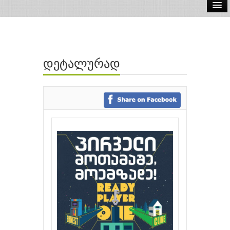
ელ.წიგნები
აუდიო წიგნები
დეტალურად
ავტორები
გამომცემლობები