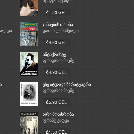
საათი
შტეფან ცვაიგი
₾1.50 GEL
ჯინსების თაობა
რალდი
დათო ტურაშვილი
₾4.60 GEL
ანტიქრისტე
ფრიდრიხ ნიცშე
₾4.90 GEL
ი
ესე იტყოდა ზარატუსტრა
ი
ფრიდრიხ ნიცშე
₾5.90 GEL
ორი მოთხრობა
ფრანც კაფკა
₾1.50 GEL