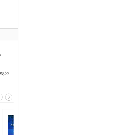
ს
იგნი