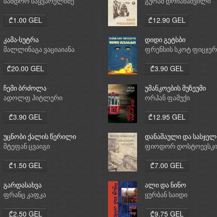
სანდრო საყვარელიძე
გურამ დოჩანაშვილი
₾1.00 GEL
₾12.90 GEL
კამა-სუტრა
დიდი გეტსბი
მალლინაგა ვაციაიანა
ფრენსის სკოტ ფიცჯე
₾20.00 GEL
₾3.90 GEL
ჩემი ბრძოლა
უმანკოების მუზეუმი
ადოლფ ჰიტლერი
ორჰან ფამუქი
₾3.90 GEL
₾12.95 GEL
უცნობი ქალის წერილი
დანაშაული და სასჯელ
შტეფან ცვაიგი
ფიოდორ დოსტოევსკ
₾1.50 GEL
₾7.00 GEL
გარდასახვა
ალი და ნინო
ფრანც კაფკა
ყურბან საიდი
₾2.50 GEL
₾9.75 GEL