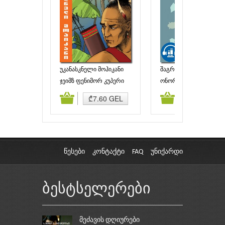
უკანასკნელი მოჰიკანი
შაგრენის ტყავი
ჯეიმზ ფენიმორ კუპერი
ონორე დე ბალზაკი
ამატება
კალათაში დამატება
კალათაში დამატებ
₾7.60 GEL
₾6.95 GEL
წესები
კონტაქტი
FAQ
უნიქარდი
ბესტსელერები
მეძავის დღიურები