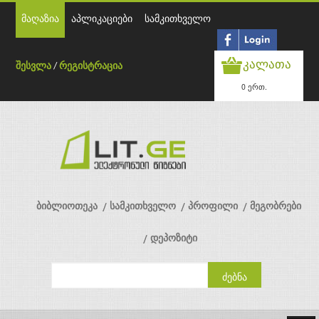
მაღაზია
აპლიკაციები
სამკითხველო
კალათა
შესვლა
/
რეგისტრაცია
0 ერთ.
ბიბლიოთეკა
სამკითხველო
პროფილი
მეგობრები
დეპოზიტი