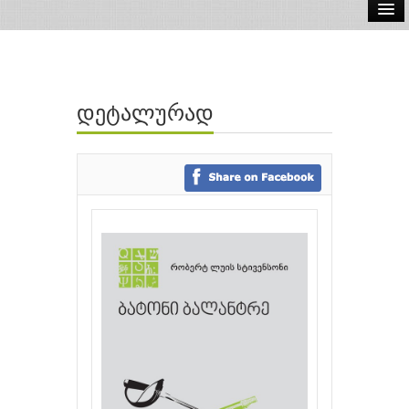
ელ.წიგნები
აუდიო წიგნები
დეტალურად
ავტორები
გამომცემლობები