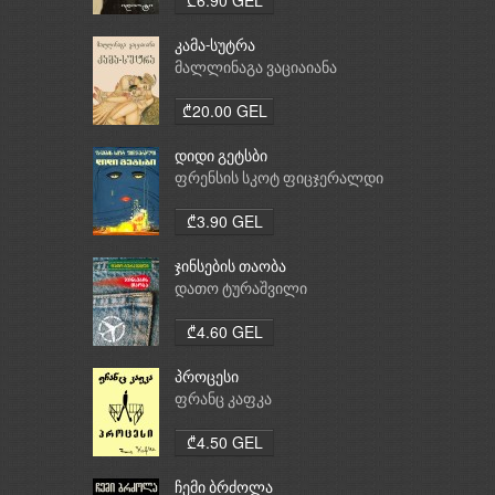
კამა-სუტრა
მალლინაგა ვაციაიანა
₾20.00 GEL
დიდი გეტსბი
ფრენსის სკოტ ფიცჯერალდი
₾3.90 GEL
ჯინსების თაობა
დათო ტურაშვილი
₾4.60 GEL
პროცესი
ფრანც კაფკა
₾4.50 GEL
ჩემი ბრძოლა