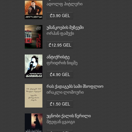
ადოლფ ჰიტლერი
₾3.90 GEL
უმანკოების მუზეუმი
ორჰან ფამუქი
₾12.95 GEL
ანტიქრისტე
ფრიდრიხ ნიცშე
₾4.90 GEL
რას ქადაგებს სამი მსოფლიო
რელიგია: ბუდიზმი,
ირაკლი ლომოური
ქრისტიანობა, ისლამი
₾1.50 GEL
უცნობი ქალის წერილი
შტეფან ცვაიგი