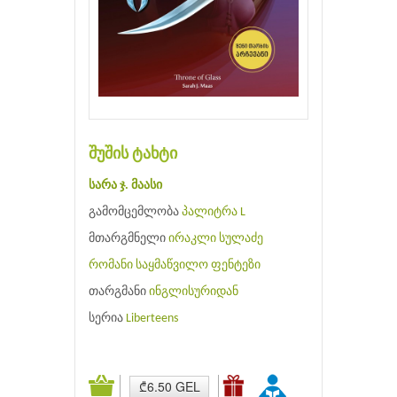
შუშის ტახტი
სარა ჯ. მაასი
გამომცემლობა
პალიტრა L
მთარგმნელი
ირაკლი სულაძე
რომანი
საყმაწვილო
ფენტეზი
თარგმანი
ინგლისურიდან
სერია
Liberteens
₾6.50 GEL