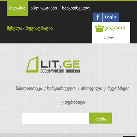
მაღაზია
აპლიკაციები
სამკითხველო
კალათა
შესვლა
/
რეგისტრაცია
0 ერთ.
ბიბლიოთეკა
სამკითხველო
პროფილი
მეგობრები
დეპოზიტი