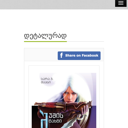
ელ.წიგნები
აუდიო წიგნები
დეტალურად
ავტორები
გამომცემლობები