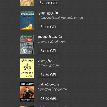
₾20.00 GEL
დიდი გეტსბი
ფრენსის სკოტ ფიცჯერალდი
₾3.90 GEL
ჯინსების თაობა
დათო ტურაშვილი
₾4.60 GEL
პროცესი
ფრანც კაფკა
₾4.50 GEL
ჩემი ბრძოლა
ადოლფ ჰიტლერი
₾3.90 GEL