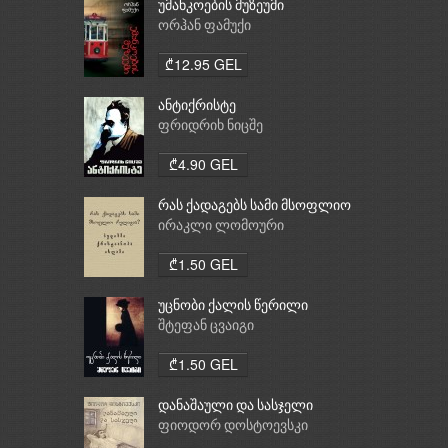
უმანკოების მუზეუმი
ორჰან ფამუქი
₾12.95 GEL
ანტიქრისტე
ფრიდრიხ ნიცშე
₾4.90 GEL
რას ქადაგებს სამი მსოფლიო
რელიგია: ბუდიზმი,
ირაკლი ლომოური
ქრისტიანობა, ისლამი
₾1.50 GEL
უცნობი ქალის წერილი
შტეფან ცვაიგი
₾1.50 GEL
დანაშაული და სასჯელი
ფიოდორ დოსტოევსკი