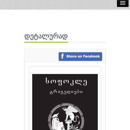
ელ.წიგნები
აუდიო წიგნები
დეტალურად
ავტორები
გამომცემლობები