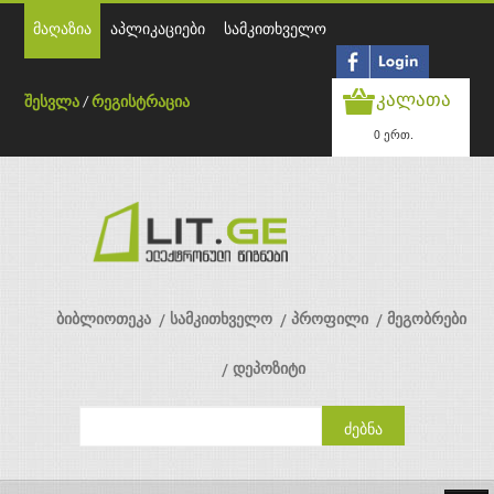
მაღაზია
აპლიკაციები
სამკითხველო
კალათა
შესვლა
/
რეგისტრაცია
0 ერთ.
ბიბლიოთეკა
სამკითხველო
პროფილი
მეგობრები
დეპოზიტი