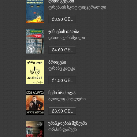
დიდი გეტსბი
ფრენსის სკოტ ფიცჯერალდი
₾3.90 GEL
ჯინსების თაობა
დათო ტურაშვილი
₾4.60 GEL
პროცესი
ფრანც კაფკა
₾4.50 GEL
ჩემი ბრძოლა
ადოლფ ჰიტლერი
₾3.90 GEL
უმანკოების მუზეუმი
ორჰან ფამუქი