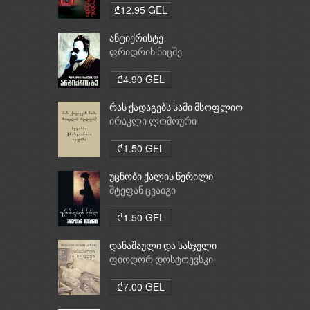
₾12.95 GEL
ანტიქრისტე
ფრიდრიხ ნიცშე
₾4.90 GEL
რას ქადაგებს სამი მსოფლიო
რელიგია: ბუდიზმი,
ირაკლი ლომოური
ქრისტიანობა, ისლამი
₾1.50 GEL
უცნობი ქალის წერილი
შტეფან ცვაიგი
₾1.50 GEL
დანაშაული და სასჯელი
ფიოდორ დოსტოევსკი
₾7.00 GEL