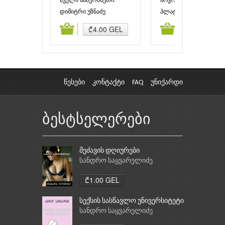
ძველი საბერძნეთი.
სოკრატეს აპოლოგია
მსოფლიო ისტორია
დიმიტრი უზნაძე
პლატონი
(ნაწილი მეორე)
ამატება
კალათაში დამატება
კალათაში დამატებ
₾4.00 GEL
₾2.50 GEL
წესები
კონტაქტი
FAQ
უნიქარდი
ბესტსელერები
მეძავის დღიურები
სანდრო საყვარელიძე
₾1.00 GEL
სექსის სასწავლო უნივერსიტეტი
სანდრო საყვარელიძე