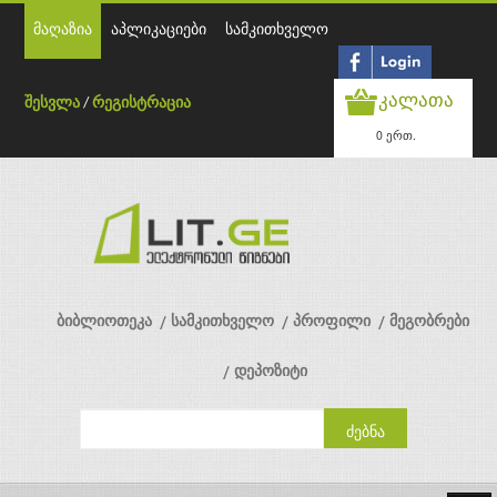
მაღაზია
აპლიკაციები
სამკითხველო
კალათა
შესვლა
/
რეგისტრაცია
0 ერთ.
ბიბლიოთეკა
სამკითხველო
პროფილი
მეგობრები
დეპოზიტი