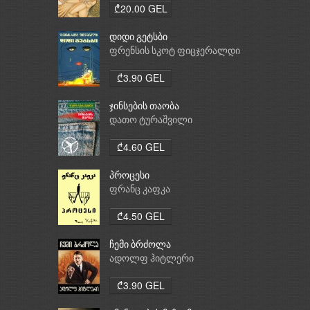
₾20.00 GEL
დიდი გეტსბი
ფრენსის სკოტ ფიცჯერალდი
₾3.90 GEL
ჯინსების თაობა
დათო ტურაშვილი
₾4.60 GEL
პროცესი
ფრანც კაფკა
₾4.50 GEL
ჩემი ბრძოლა
ადოლფ ჰიტლერი
₾3.90 GEL