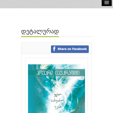
ელ.წიგნები
აუდიო წიგნები
დეტალურად
ავტორები
გამომცემლობები