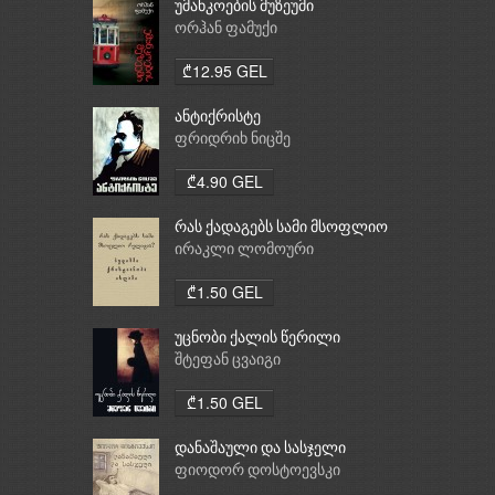
უმანკოების მუზეუმი
ორჰან ფამუქი
₾12.95 GEL
ანტიქრისტე
ფრიდრიხ ნიცშე
₾4.90 GEL
რას ქადაგებს სამი მსოფლიო
რელიგია: ბუდიზმი,
ირაკლი ლომოური
ქრისტიანობა, ისლამი
₾1.50 GEL
უცნობი ქალის წერილი
შტეფან ცვაიგი
₾1.50 GEL
დანაშაული და სასჯელი
ფიოდორ დოსტოევსკი