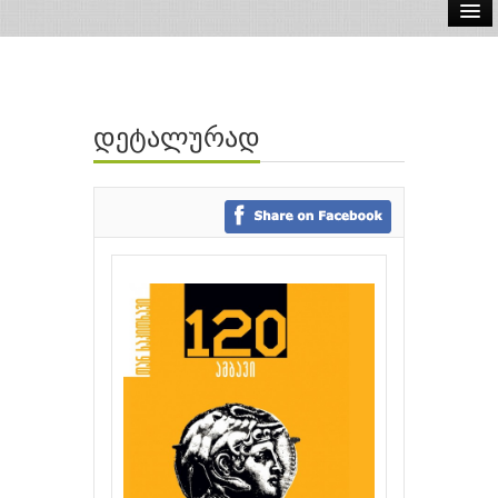
ელ.წიგნები
აუდიო წიგნები
დეტალურად
ავტორები
გამომცემლობები