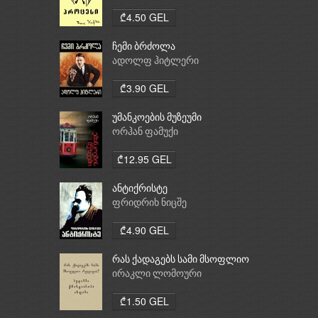
₾4.50 GEL
ჩემი ბრძოლა
ადოლფ ჰიტლერი
₾3.90 GEL
უმანკოების მუზეუმი
ორჰან ფამუქი
₾12.95 GEL
ანტიქრისტე
ფრიდრიხ ნიცშე
₾4.90 GEL
რას ქადაგებს სამი მსოფლიო
რელიგია: ბუდიზმი,
ირაკლი ლომოური
ქრისტიანობა, ისლამი
₾1.50 GEL