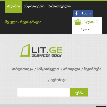
მაღაზია
აპლიკაციები
სამკითხველო
კალათა
შესვლა
/
რეგისტრაცია
0 ერთ.
ბიბლიოთეკა
სამკითხველო
პროფილი
მეგობრები
დეპოზიტი