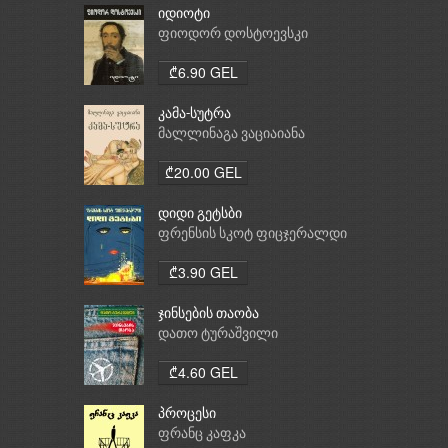
იდიოტი
ფიოდორ დოსტოევსკი
₾6.90 GEL
კამა-სუტრა
მალლინაგა ვაციაიანა
₾20.00 GEL
დიდი გეტსბი
ფრენსის სკოტ ფიცჯერალდი
₾3.90 GEL
ჯინსების თაობა
დათო ტურაშვილი
₾4.60 GEL
პროცესი
ფრანც კაფკა