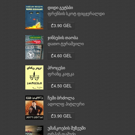
დიდი გეტსბი
ფრენსის სკოტ ფიცჯერალდი
₾3.90 GEL
ჯინსების თაობა
დათო ტურაშვილი
₾4.60 GEL
პროცესი
ფრანც კაფკა
₾4.50 GEL
ჩემი ბრძოლა
ადოლფ ჰიტლერი
₾3.90 GEL
უმანკოების მუზეუმი
ორჰან ფამუქი