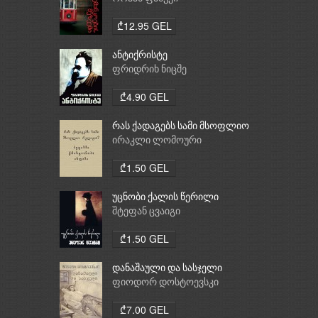
₾12.95 GEL
ანტიქრისტე
ფრიდრიხ ნიცშე
₾4.90 GEL
რას ქადაგებს სამი მსოფლიო
რელიგია: ბუდიზმი,
ირაკლი ლომოური
ქრისტიანობა, ისლამი
₾1.50 GEL
უცნობი ქალის წერილი
შტეფან ცვაიგი
₾1.50 GEL
დანაშაული და სასჯელი
ფიოდორ დოსტოევსკი
₾7.00 GEL