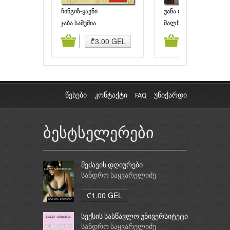
ჩინგიზ-ყაენი
ჟანა დ’არკი
ჯაბა სამუშია
მალხაზ ასლამაზაშვი
ამატება
კალათაში დამატება
კალათაში დამატებ
₾3.00 GEL
₾3.00 GEL
წესები
კონტაქტი
FAQ
უნიქარდი
ბესტსელერები
მეძავის დღიურები
სანდრო საყვარელიძე
₾1.00 GEL
სექსის სასწავლო უნივერსიტეტი
სანდრო საყვარელიძე