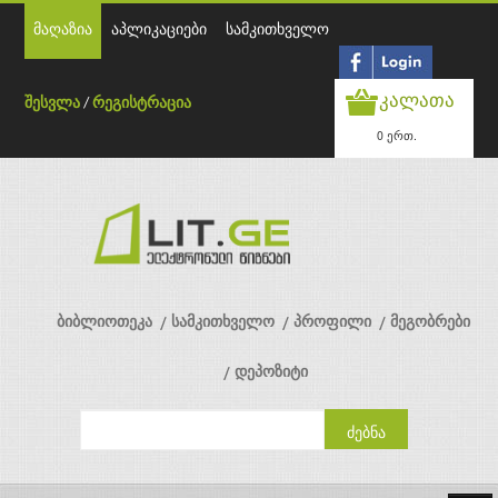
მაღაზია
აპლიკაციები
სამკითხველო
კალათა
შესვლა
/
რეგისტრაცია
0 ერთ.
ბიბლიოთეკა
სამკითხველო
პროფილი
მეგობრები
დეპოზიტი