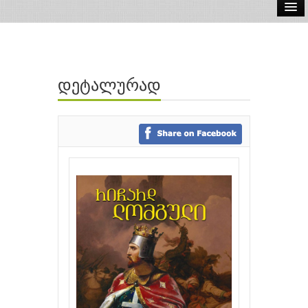
ელ.წიგნები
აუდიო წიგნები
დეტალურად
ავტორები
გამომცემლობები