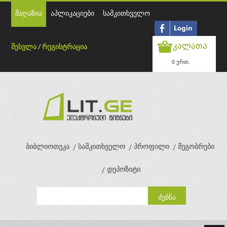
მაღაზია
აპლიკაციები
სამკითხველო
კალათა
შესვლა
/
რეგისტრაცია
0 ერთ.
ბიბლიოთეკა
სამკითხველო
პროფილი
მეგობრები
დეპოზიტი