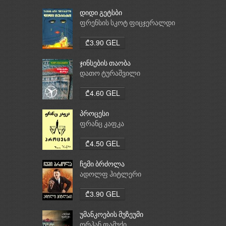
დიდი გეტსბი
ფრენსის სკოტ ფიცჯერალდი
₾3.90 GEL
ჯინსების თაობა
დათო ტურაშვილი
₾4.60 GEL
პროცესი
ფრანც კაფკა
₾4.50 GEL
ჩემი ბრძოლა
ადოლფ ჰიტლერი
₾3.90 GEL
უმანკოების მუზეუმი
ორჰან ფამუქი