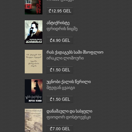
₾12.95 GEL
ანტიქრისტე
ფრიდრიხ ნიცშე
₾4.90 GEL
რას ქადაგებს სამი მსოფლიო
რელიგია: ბუდიზმი,
ირაკლი ლომოური
ქრისტიანობა, ისლამი
₾1.50 GEL
უცნობი ქალის წერილი
შტეფან ცვაიგი
₾1.50 GEL
დანაშაული და სასჯელი
ფიოდორ დოსტოევსკი
₾7.00 GEL