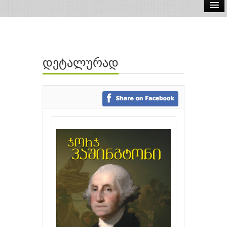
ელ.წიგნები
აუდიო წიგნები
დეტალურად
ავტორები
გამომცემლობები