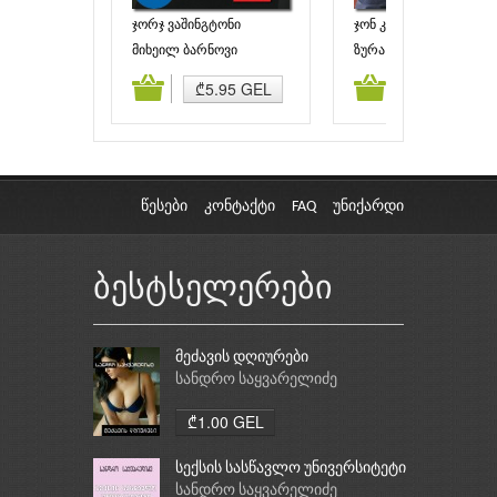
ჯორჯ ვაშინგტონი
ჯონ კენედი
მიხეილ ბარნოვი
ზურა აბაშიძე
ამატება
კალათაში დამატება
კალათაში დამატებ
₾5.95 GEL
₾3.00 GEL
წესები
კონტაქტი
FAQ
უნიქარდი
ბესტსელერები
მეძავის დღიურები
სანდრო საყვარელიძე
₾1.00 GEL
სექსის სასწავლო უნივერსიტეტი
სანდრო საყვარელიძე