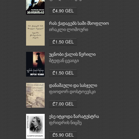
₾4.90 GEL
რას ქადაგებს სამი მსოფლიო
რელიგია: ბუდიზმი,
ირაკლი ლომოური
ქრისტიანობა, ისლამი
₾1.50 GEL
უცნობი ქალის წერილი
შტეფან ცვაიგი
₾1.50 GEL
დანაშაული და სასჯელი
ფიოდორ დოსტოევსკი
₾7.00 GEL
ესე იტყოდა ზარატუსტრა
ფრიდრიხ ნიცშე
₾5.90 GEL