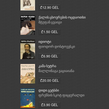
₾12.90 GEL
ქალის ცხოვრების ოცდაოთხი
საათი
შტეფან ცვაიგი
₾1.50 GEL
იდიოტი
ფიოდორ დოსტოევსკი
₾6.90 GEL
კამა-სუტრა
მალლინაგა ვაციაიანა
₾20.00 GEL
დიდი გეტსბი
ფრენსის სკოტ ფიცჯერალდი
₾3.90 GEL