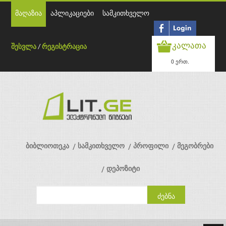
მაღაზია
აპლიკაციები
სამკითხველო
კალათა
შესვლა
/
რეგისტრაცია
0 ერთ.
ბიბლიოთეკა
სამკითხველო
პროფილი
მეგობრები
დეპოზიტი