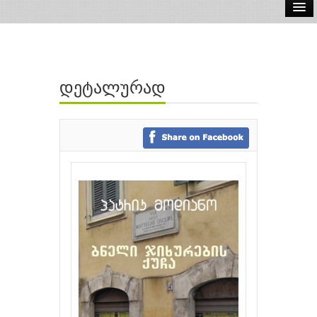
ელ.წიგნები
აუდიო წიგნები
დეტალურად
ავტორები
გამომცემლობები