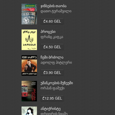
ჯინსების თაობა
დათო ტურაშვილი
₾4.60 GEL
პროცესი
ფრანც კაფკა
₾4.50 GEL
ჩემი ბრძოლა
ადოლფ ჰიტლერი
₾3.90 GEL
უმანკოების მუზეუმი
ორჰან ფამუქი
₾12.95 GEL
ანტიქრისტე
ფრიდრიხ ნიცშე