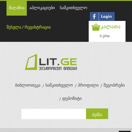
მაღაზია
აპლიკაციები
სამკითხველო
კალათა
შესვლა
/
რეგისტრაცია
0 ერთ.
ბიბლიოთეკა
სამკითხველო
პროფილი
მეგობრები
დეპოზიტი