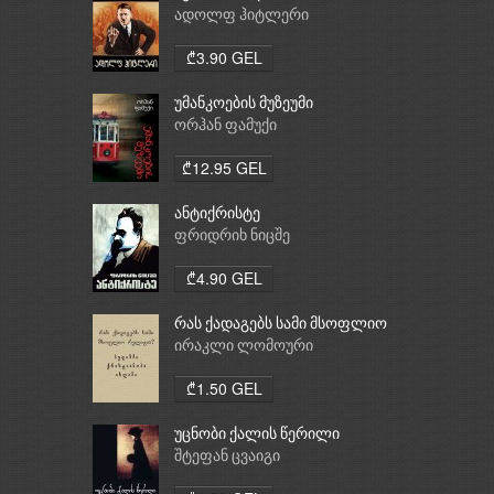
ადოლფ ჰიტლერი
₾3.90 GEL
უმანკოების მუზეუმი
ორჰან ფამუქი
₾12.95 GEL
ანტიქრისტე
ფრიდრიხ ნიცშე
₾4.90 GEL
რას ქადაგებს სამი მსოფლიო
რელიგია: ბუდიზმი,
ირაკლი ლომოური
ქრისტიანობა, ისლამი
₾1.50 GEL
უცნობი ქალის წერილი
შტეფან ცვაიგი