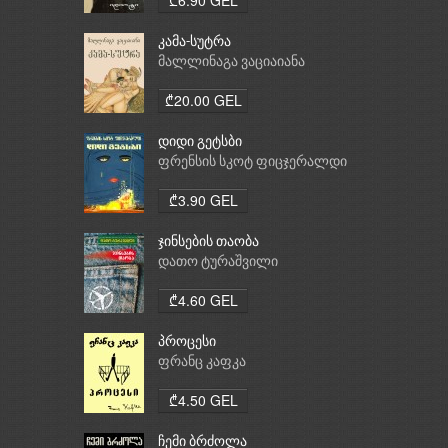
კამა-სუტრა
მალლინაგა ვაციაიანა
₾20.00 GEL
დიდი გეტსბი
ფრენსის სკოტ ფიცჯერალდი
₾3.90 GEL
ჯინსების თაობა
დათო ტურაშვილი
₾4.60 GEL
პროცესი
ფრანც კაფკა
₾4.50 GEL
ჩემი ბრძოლა