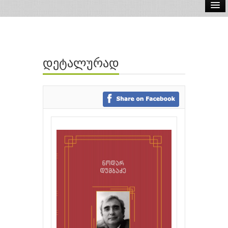
ელ.წიგნები
აუდიო წიგნები
დეტალურად
ავტორები
გამომცემლობები