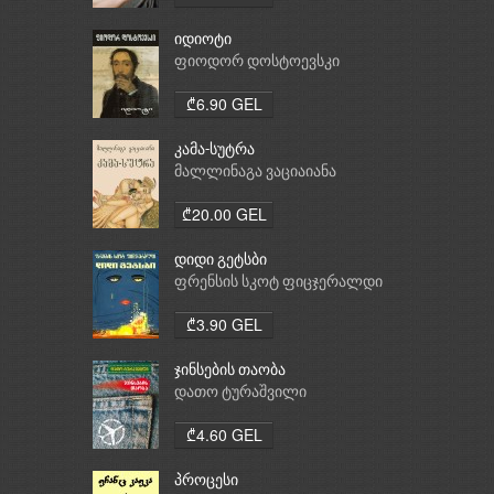
იდიოტი
ფიოდორ დოსტოევსკი
₾6.90 GEL
კამა-სუტრა
მალლინაგა ვაციაიანა
₾20.00 GEL
დიდი გეტსბი
ფრენსის სკოტ ფიცჯერალდი
₾3.90 GEL
ჯინსების თაობა
დათო ტურაშვილი
₾4.60 GEL
პროცესი