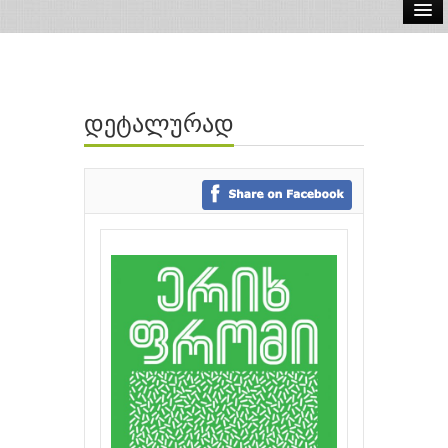
ელ.წიგნები
აუდიო წიგნები
დეტალურად
ავტორები
გამომცემლობები