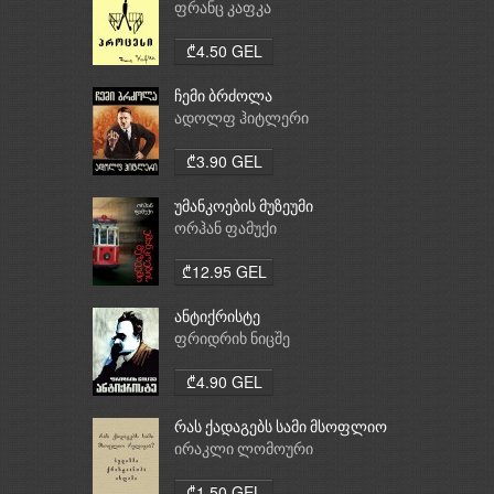
ფრანც კაფკა
₾4.50 GEL
ჩემი ბრძოლა
ადოლფ ჰიტლერი
₾3.90 GEL
უმანკოების მუზეუმი
ორჰან ფამუქი
₾12.95 GEL
ანტიქრისტე
ფრიდრიხ ნიცშე
₾4.90 GEL
რას ქადაგებს სამი მსოფლიო
რელიგია: ბუდიზმი,
ირაკლი ლომოური
ქრისტიანობა, ისლამი
₾1.50 GEL