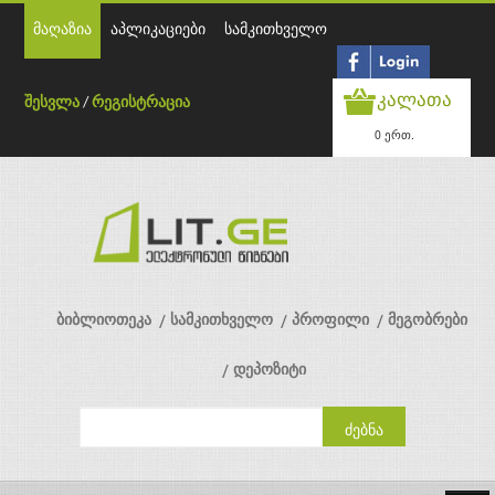
მაღაზია
აპლიკაციები
სამკითხველო
კალათა
შესვლა
/
რეგისტრაცია
0 ერთ.
ბიბლიოთეკა
სამკითხველო
პროფილი
მეგობრები
დეპოზიტი