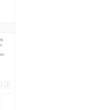
ის
ა,
ა
ციო