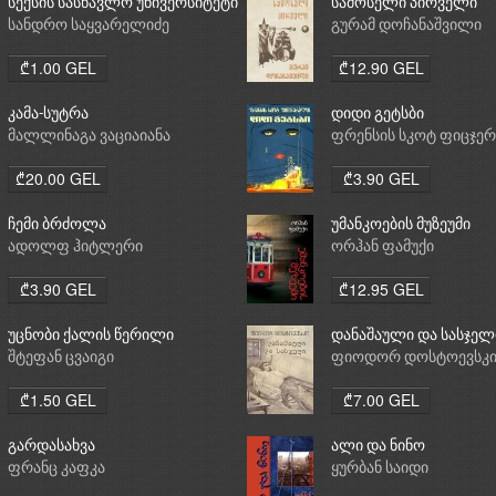
სექსის სასწავლო უნივერსიტეტი
სამოსელი პირველი
სანდრო საყვარელიძე
გურამ დოჩანაშვილი
₾1.00 GEL
₾12.90 GEL
კამა-სუტრა
დიდი გეტსბი
მალლინაგა ვაციაიანა
ფრენსის სკოტ ფიცჯე
₾20.00 GEL
₾3.90 GEL
ჩემი ბრძოლა
უმანკოების მუზეუმი
ადოლფ ჰიტლერი
ორჰან ფამუქი
₾3.90 GEL
₾12.95 GEL
უცნობი ქალის წერილი
დანაშაული და სასჯელ
შტეფან ცვაიგი
ფიოდორ დოსტოევსკ
₾1.50 GEL
₾7.00 GEL
გარდასახვა
ალი და ნინო
ფრანც კაფკა
ყურბან საიდი