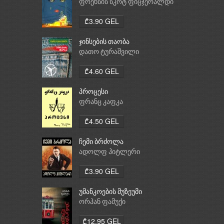
ფრენსის სკოტ ფიცჯერალდი
₾3.90 GEL
ჯინსების თაობა
დათო ტურაშვილი
₾4.60 GEL
პროცესი
ფრანც კაფკა
₾4.50 GEL
ჩემი ბრძოლა
ადოლფ ჰიტლერი
₾3.90 GEL
უმანკოების მუზეუმი
ორჰან ფამუქი
₾12.95 GEL