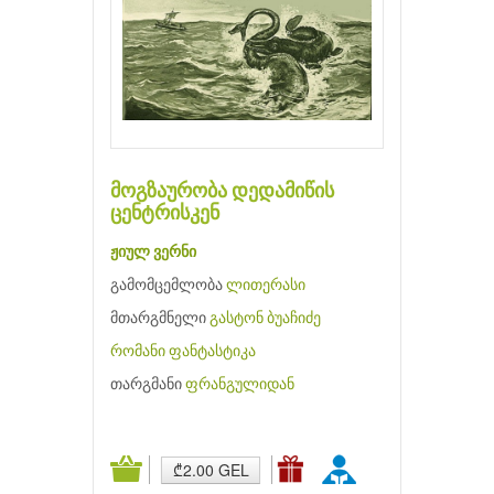
მოგზაურობა დედამიწის
ცენტრისკენ
ჟიულ ვერნი
გამომცემლობა
ლითერასი
მთარგმნელი
გასტონ ბუაჩიძე
რომანი
ფანტასტიკა
თარგმანი
ფრანგულიდან
₾2.00 GEL