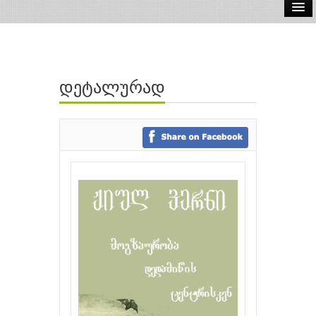
ელ.წიგნები
აუდიო წიგნები
დეტალურად
ავტორები
გამომცემლობები