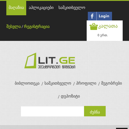
მაღაზია
აპლიკაციები
სამკითხველო
კალათა
შესვლა
/
რეგისტრაცია
0 ერთ.
ბიბლიოთეკა
სამკითხველო
პროფილი
მეგობრები
დეპოზიტი