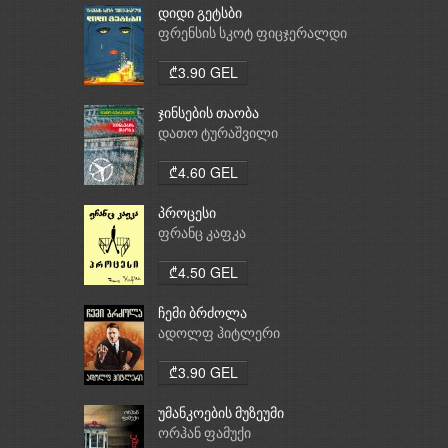
დიდი გეტსბი
ფრენსის სკოტ ფიცჯერალდი
₾3.90 GEL
ჯინსების თაობა
დათო ტურაშვილი
₾4.60 GEL
პროცესი
ფრანც კაფკა
₾4.50 GEL
ჩემი ბრძოლა
ადოლფ ჰიტლერი
₾3.90 GEL
უმანკოების მუზეუმი
ორჰან ფამუქი