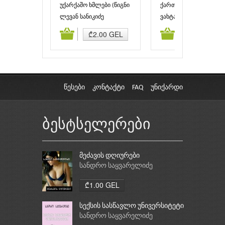
უქარქაშო ხმლები (წიგნი
ქართლის ცხოვრების
III)
ქრონიკები (წიგნი III)
ლევან სანიკიძე
ვახტანგ ჭელიძე
ამატება
კალათაში დამატება
კალათაში დამატებ
₾2.00 GEL
₾6.00 GEL
წესები
კონტაქტი
FAQ
უნიქარდი
ბესტსელერები
მეძავის დღიურები
სანდრო საყვარელიძე
₾1.00 GEL
სექსის სასწავლო უნივერსიტეტი
სანდრო საყვარელიძე