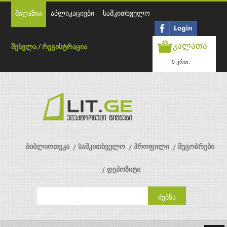
მაღაზია
აპლიკაციები
სამკითხველო
კალათა
შესვლა
/
რეგისტრაცია
0 ერთ.
ბიბლიოთეკა
სამკითხველო
პროფილი
მეგობრები
დეპოზიტი