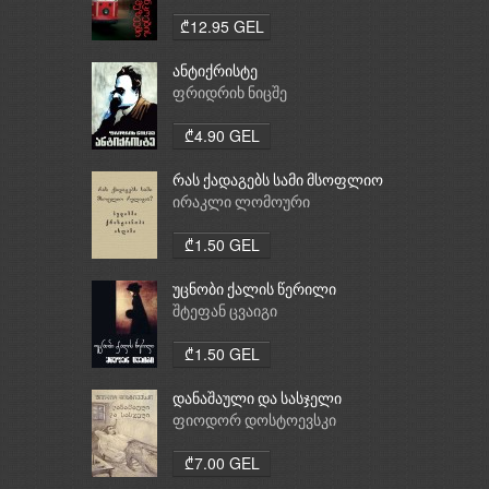
₾12.95 GEL
ანტიქრისტე
ფრიდრიხ ნიცშე
₾4.90 GEL
რას ქადაგებს სამი მსოფლიო
რელიგია: ბუდიზმი,
ირაკლი ლომოური
ქრისტიანობა, ისლამი
₾1.50 GEL
უცნობი ქალის წერილი
შტეფან ცვაიგი
₾1.50 GEL
დანაშაული და სასჯელი
ფიოდორ დოსტოევსკი
₾7.00 GEL