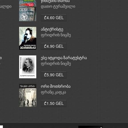
ჯინსების თაობა
რალდი
დათო ტურაშვილი
₾4.60 GEL
ანტიქრისტე
ფრიდრიხ ნიცშე
₾4.90 GEL
ი
ესე იტყოდა ზარატუსტრა
ი
ფრიდრიხ ნიცშე
₾5.90 GEL
ორი მოთხრობა
ფრანც კაფკა
₾1.50 GEL