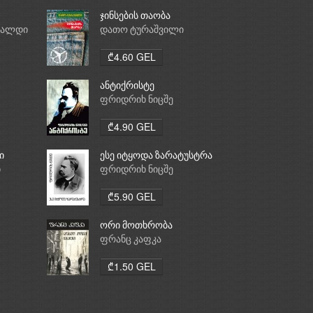
ჯინსების თაობა
რალდი
დათო ტურაშვილი
₾4.60 GEL
ანტიქრისტე
ფრიდრიხ ნიცშე
₾4.90 GEL
ი
ესე იტყოდა ზარატუსტრა
ი
ფრიდრიხ ნიცშე
₾5.90 GEL
ორი მოთხრობა
ფრანც კაფკა
₾1.50 GEL