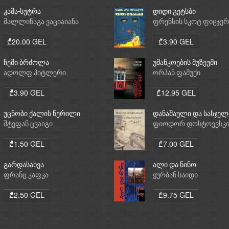
კამა-სუტრა
დიდი გეტსბი
მალლინაგა ვაციაიანა
ფრენსის სკოტ ფიცჯე
₾20.00 GEL
₾3.90 GEL
ჩემი ბრძოლა
უმანკოების მუზეუმი
ადოლფ ჰიტლერი
ორჰან ფამუქი
₾3.90 GEL
₾12.95 GEL
უცნობი ქალის წერილი
დანაშაული და სასჯელ
შტეფან ცვაიგი
ფიოდორ დოსტოევსკ
₾1.50 GEL
₾7.00 GEL
გარდასახვა
ალი და ნინო
ფრანც კაფკა
ყურბან საიდი
₾2.50 GEL
₾9.75 GEL