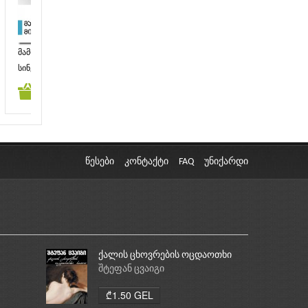
მამოძრავებელი მიზანი
როგორ ვაჯობოთ
სა
სამსახურეობრივ
ორგ
სინერჯი ჯგუფი
სინერჯი ჯგუფი
სინ
სირთულეებს
კალათაში დამატება
კალათაში დამატება
კა
₾0.99 GEL
₾1.99 GEL
წესები
კონტაქტი
FAQ
უნიქარდი
ქალის ცხოვრების ოცდაოთხი
საათი
შტეფან ცვაიგი
₾1.50 GEL