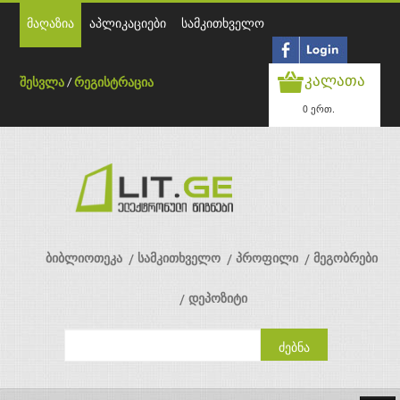
მაღაზია
აპლიკაციები
სამკითხველო
კალათა
შესვლა
/
რეგისტრაცია
0 ერთ.
ბიბლიოთეკა
სამკითხველო
პროფილი
მეგობრები
დეპოზიტი