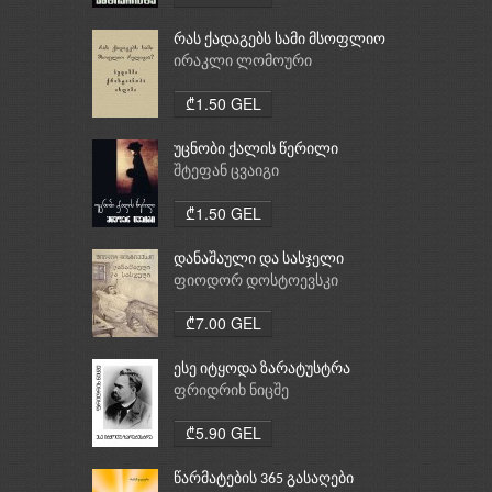
რას ქადაგებს სამი მსოფლიო
რელიგია: ბუდიზმი,
ირაკლი ლომოური
ქრისტიანობა, ისლამი
₾1.50 GEL
უცნობი ქალის წერილი
შტეფან ცვაიგი
₾1.50 GEL
დანაშაული და სასჯელი
ფიოდორ დოსტოევსკი
₾7.00 GEL
ესე იტყოდა ზარატუსტრა
ფრიდრიხ ნიცშე
₾5.90 GEL
წარმატების 365 გასაღები