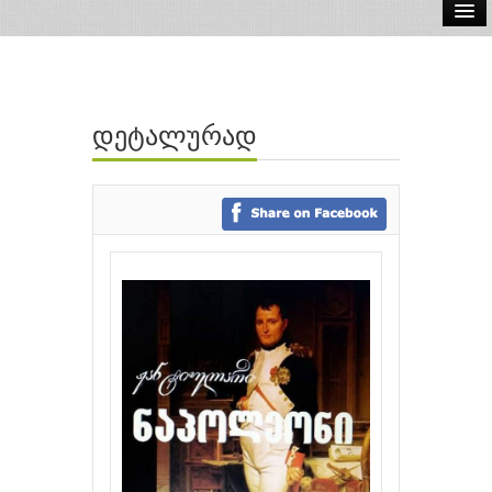
ელ.წიგნები
აუდიო წიგნები
დეტალურად
ავტორები
გამომცემლობები