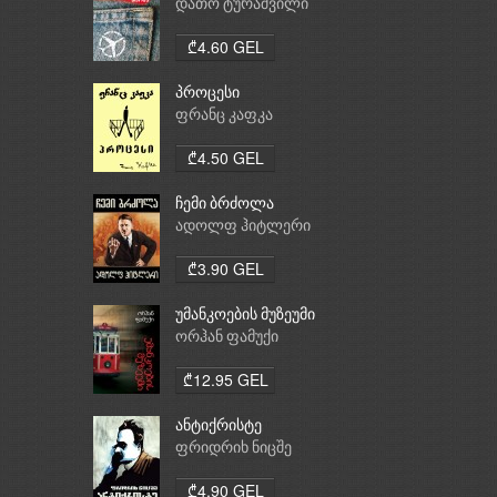
დათო ტურაშვილი
₾4.60 GEL
პროცესი
ფრანც კაფკა
₾4.50 GEL
ჩემი ბრძოლა
ადოლფ ჰიტლერი
₾3.90 GEL
უმანკოების მუზეუმი
ორჰან ფამუქი
₾12.95 GEL
ანტიქრისტე
ფრიდრიხ ნიცშე
₾4.90 GEL