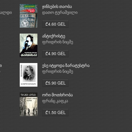
ჯინსების თაობა
რალდი
დათო ტურაშვილი
₾4.60 GEL
ანტიქრისტე
ფრიდრიხ ნიცშე
₾4.90 GEL
ი
ესე იტყოდა ზარატუსტრა
ი
ფრიდრიხ ნიცშე
₾5.90 GEL
ორი მოთხრობა
ფრანც კაფკა
₾1.50 GEL