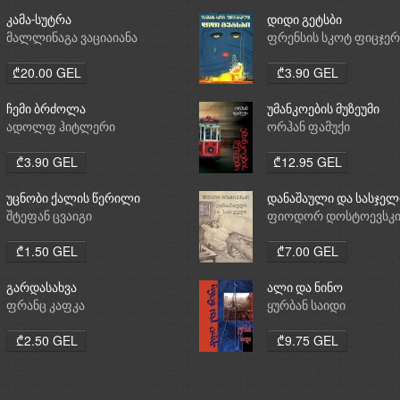
კამა-სუტრა
დიდი გეტსბი
მალლინაგა ვაციაიანა
ფრენსის სკოტ ფიცჯე
₾20.00 GEL
₾3.90 GEL
ჩემი ბრძოლა
უმანკოების მუზეუმი
ადოლფ ჰიტლერი
ორჰან ფამუქი
₾3.90 GEL
₾12.95 GEL
უცნობი ქალის წერილი
დანაშაული და სასჯელ
შტეფან ცვაიგი
ფიოდორ დოსტოევსკ
₾1.50 GEL
₾7.00 GEL
გარდასახვა
ალი და ნინო
ფრანც კაფკა
ყურბან საიდი
₾2.50 GEL
₾9.75 GEL