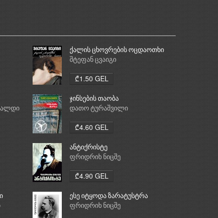
ქალის ცხოვრების ოცდაოთხი
საათი
შტეფან ცვაიგი
₾1.50 GEL
ჯინსების თაობა
რალდი
დათო ტურაშვილი
₾4.60 GEL
ანტიქრისტე
ფრიდრიხ ნიცშე
₾4.90 GEL
ი
ესე იტყოდა ზარატუსტრა
ი
ფრიდრიხ ნიცშე