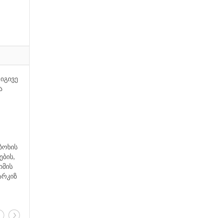
 იგივე
ა
ბოხის
ების,
იმის
არკიზ