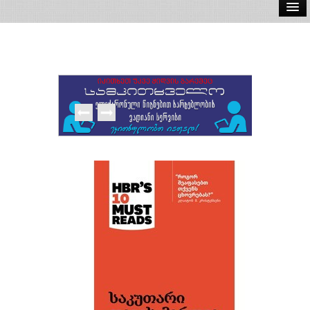
ელ.წიგნები
აუდიო წიგნები
ავტორები
გამომცემლობები