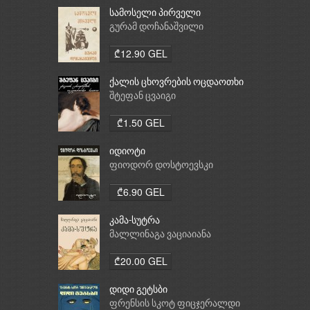
სამოსელი პირველი
გურამ დოჩანაშვილი
₾12.90 GEL
ქალის ცხოვრების ოცდაოთხი
საათი
შტეფან ცვაიგი
₾1.50 GEL
იდიოტი
ფიოდორ დოსტოევსკი
₾6.90 GEL
კამა-სუტრა
მალლინაგა ვაციაიანა
₾20.00 GEL
დიდი გეტსბი
ფრენსის სკოტ ფიცჯერალდი