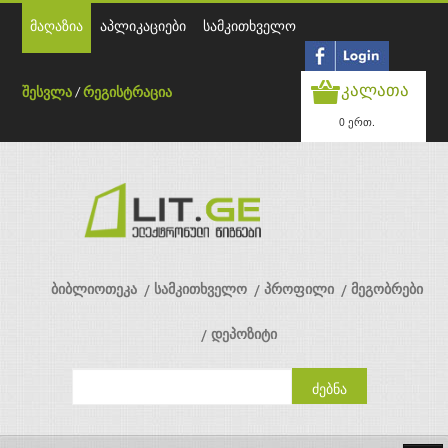
მაღაზია
აპლიკაციები
სამკითხველო
კალათა
შესვლა
/
რეგისტრაცია
0 ერთ.
ბიბლიოთეკა
სამკითხველო
პროფილი
მეგობრები
დეპოზიტი