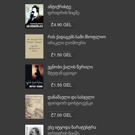
ანტიქრისტე
ფრიდრიხ ნიცშე
₾4.90 GEL
რას ქადაგებს სამი მსოფლიო
რელიგია: ბუდიზმი,
ირაკლი ლომოური
ქრისტიანობა, ისლამი
₾1.50 GEL
უცნობი ქალის წერილი
შტეფან ცვაიგი
₾1.50 GEL
დანაშაული და სასჯელი
ფიოდორ დოსტოევსკი
₾7.00 GEL
ესე იტყოდა ზარატუსტრა
ფრიდრიხ ნიცშე