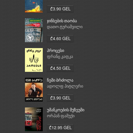
₾3.90 GEL
ჯინსების თაობა
დათო ტურაშვილი
₾4.60 GEL
პროცესი
ფრანც კაფკა
₾4.50 GEL
ჩემი ბრძოლა
ადოლფ ჰიტლერი
₾3.90 GEL
უმანკოების მუზეუმი
ორჰან ფამუქი
₾12.95 GEL