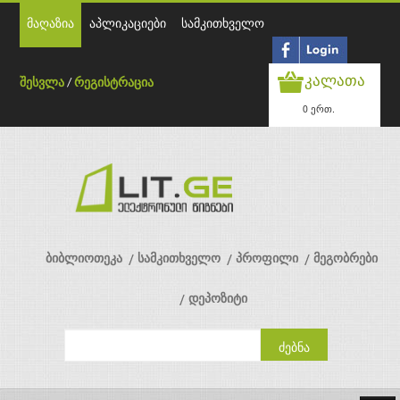
მაღაზია
აპლიკაციები
სამკითხველო
კალათა
შესვლა
/
რეგისტრაცია
0 ერთ.
ბიბლიოთეკა
სამკითხველო
პროფილი
მეგობრები
დეპოზიტი