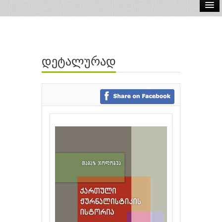
ელ.წიგნები
აუდიო წიგნები
დეტალურად
ავტორები
გამომცემლობები