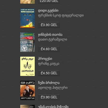
₾20.00 GEL
დიდი გეტსბი
ფრენსის სკოტ ფიცჯერალდი
₾3.90 GEL
ჯინსების თაობა
დათო ტურაშვილი
₾4.60 GEL
პროცესი
ფრანც კაფკა
₾4.50 GEL
ჩემი ბრძოლა
ადოლფ ჰიტლერი
₾3.90 GEL
უმანკოების მუზეუმი