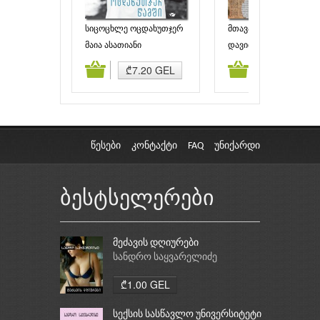
სიცოცხლე ოცდახუთჯერ
მთავარი როლები და
წამში
შემსრულებლები
მაია ასათიანი
დავით ჭელიძე
ამატება
კალათაში დამატება
კალათაში დამატებ
₾7.20 GEL
₾7.00 GEL
წესები
კონტაქტი
FAQ
უნიქარდი
ბესტსელერები
მეძავის დღიურები
სანდრო საყვარელიძე
₾1.00 GEL
სექსის სასწავლო უნივერსიტეტი