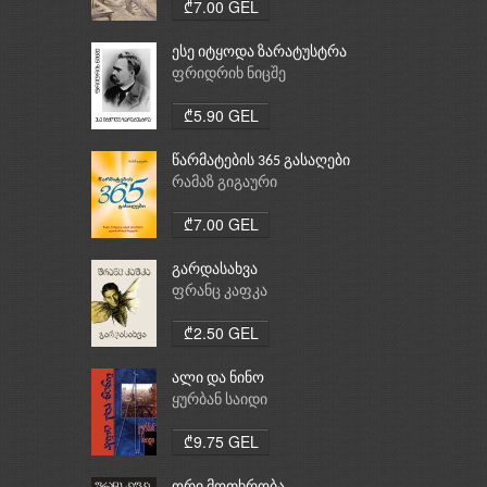
₾7.00 GEL
ესე იტყოდა ზარატუსტრა
ფრიდრიხ ნიცშე
₾5.90 GEL
წარმატების 365 გასაღები
რამაზ გიგაური
₾7.00 GEL
გარდასახვა
ფრანც კაფკა
₾2.50 GEL
ალი და ნინო
ყურბან საიდი
₾9.75 GEL