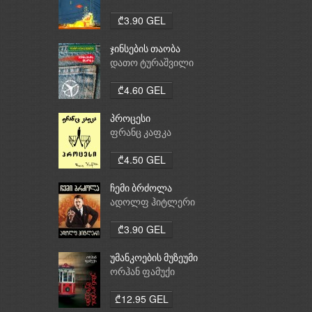
₾3.90 GEL
ჯინსების თაობა
დათო ტურაშვილი
₾4.60 GEL
პროცესი
ფრანც კაფკა
₾4.50 GEL
ჩემი ბრძოლა
ადოლფ ჰიტლერი
₾3.90 GEL
უმანკოების მუზეუმი
ორჰან ფამუქი
₾12.95 GEL