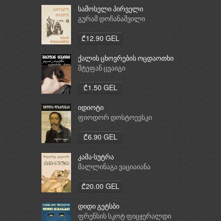
სამოსელი პირველი
გურამ დოჩანაშვილი
₾12.90 GEL
ქალის ცხოვრების ოცდაოთხი
საათი
შტეფან ცვაიგი
₾1.50 GEL
იდიოტი
ფიოდორ დოსტოევსკი
₾6.90 GEL
კამა-სუტრა
მალლინაგა ვაციაიანა
₾20.00 GEL
დიდი გეტსბი
ფრენსის სკოტ ფიცჯერალდი