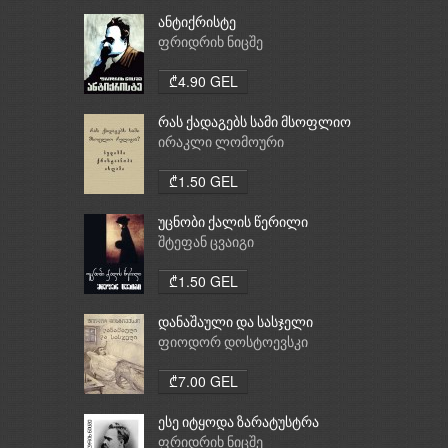
ანტიქრისტე
ფრიდრიხ ნიცშე
₾4.90 GEL
რას ქადაგებს სამი მსოფლიო
რელიგია: ბუდიზმი,
ირაკლი ლომოური
ქრისტიანობა, ისლამი
₾1.50 GEL
უცნობი ქალის წერილი
შტეფან ცვაიგი
₾1.50 GEL
დანაშაული და სასჯელი
ფიოდორ დოსტოევსკი
₾7.00 GEL
ესე იტყოდა ზარატუსტრა
ფრიდრიხ ნიცშე