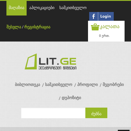
მაღაზია
აპლიკაციები
სამკითხველო
კალათა
შესვლა
/
რეგისტრაცია
0 ერთ.
ბიბლიოთეკა
სამკითხველო
პროფილი
მეგობრები
დეპოზიტი