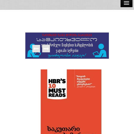
ელ.წიგნები
აუდიო წიგნები
ავტორები
გამომცემლობები