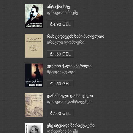
ანტიქრისტე
ფრიდრიხ ნიცშე
₾4.90 GEL
რას ქადაგებს სამი მსოფლიო
რელიგია: ბუდიზმი,
ირაკლი ლომოური
ქრისტიანობა, ისლამი
₾1.50 GEL
უცნობი ქალის წერილი
შტეფან ცვაიგი
₾1.50 GEL
დანაშაული და სასჯელი
ფიოდორ დოსტოევსკი
₾7.00 GEL
ესე იტყოდა ზარატუსტრა
ფრიდრიხ ნიცშე