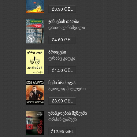
₾3.90 GEL
ჯინსების თაობა
დათო ტურაშვილი
₾4.60 GEL
პროცესი
ფრანც კაფკა
₾4.50 GEL
ჩემი ბრძოლა
ადოლფ ჰიტლერი
₾3.90 GEL
უმანკოების მუზეუმი
ორჰან ფამუქი
₾12.95 GEL