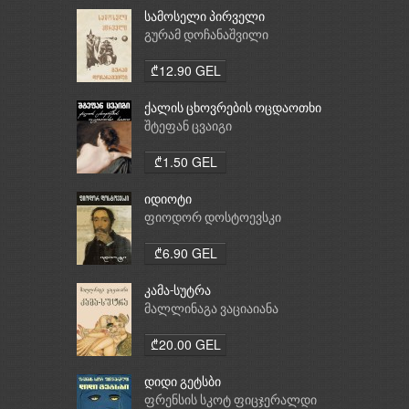
სამოსელი პირველი
გურამ დოჩანაშვილი
₾12.90 GEL
ქალის ცხოვრების ოცდაოთხი
საათი
შტეფან ცვაიგი
₾1.50 GEL
იდიოტი
ფიოდორ დოსტოევსკი
₾6.90 GEL
კამა-სუტრა
მალლინაგა ვაციაიანა
₾20.00 GEL
დიდი გეტსბი
ფრენსის სკოტ ფიცჯერალდი