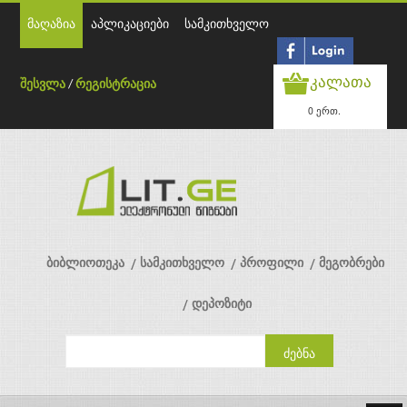
მაღაზია
აპლიკაციები
სამკითხველო
კალათა
შესვლა
/
რეგისტრაცია
0 ერთ.
ბიბლიოთეკა
სამკითხველო
პროფილი
მეგობრები
დეპოზიტი