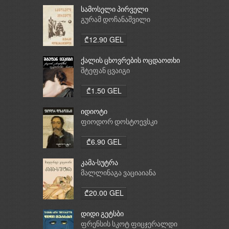
სამოსელი პირველი
გურამ დოჩანაშვილი
₾12.90 GEL
ქალის ცხოვრების ოცდაოთხი
საათი
შტეფან ცვაიგი
₾1.50 GEL
იდიოტი
ფიოდორ დოსტოევსკი
₾6.90 GEL
კამა-სუტრა
მალლინაგა ვაციაიანა
₾20.00 GEL
დიდი გეტსბი
ფრენსის სკოტ ფიცჯერალდი