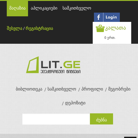
მაღაზია
აპლიკაციები
სამკითხველო
კალათა
შესვლა
/
რეგისტრაცია
0 ერთ.
ბიბლიოთეკა
სამკითხველო
პროფილი
მეგობრები
დეპოზიტი