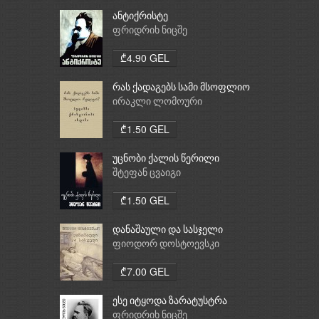
ანტიქრისტე
ფრიდრიხ ნიცშე
₾4.90 GEL
რას ქადაგებს სამი მსოფლიო
რელიგია: ბუდიზმი,
ირაკლი ლომოური
ქრისტიანობა, ისლამი
₾1.50 GEL
უცნობი ქალის წერილი
შტეფან ცვაიგი
₾1.50 GEL
დანაშაული და სასჯელი
ფიოდორ დოსტოევსკი
₾7.00 GEL
ესე იტყოდა ზარატუსტრა
ფრიდრიხ ნიცშე