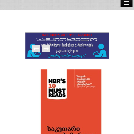
ელ.წიგნები
აუდიო წიგნები
ავტორები
გამომცემლობები