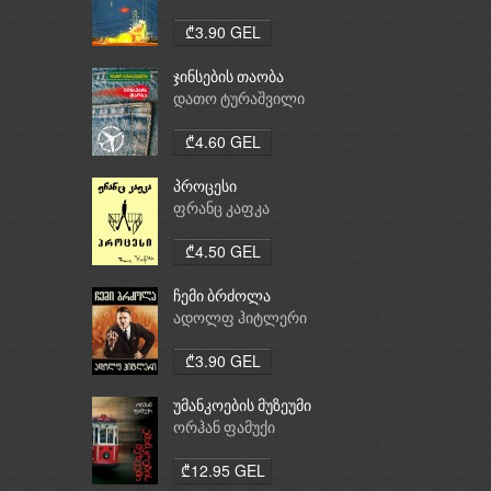
₾3.90 GEL
ჯინსების თაობა
დათო ტურაშვილი
₾4.60 GEL
პროცესი
ფრანც კაფკა
₾4.50 GEL
ჩემი ბრძოლა
ადოლფ ჰიტლერი
₾3.90 GEL
უმანკოების მუზეუმი
ორჰან ფამუქი
₾12.95 GEL