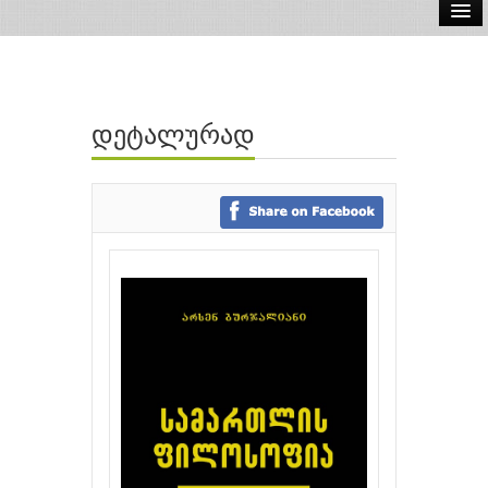
ელ.წიგნები
აუდიო წიგნები
დეტალურად
ავტორები
გამომცემლობები