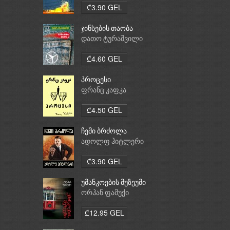
₾3.90 GEL
ჯინსების თაობა
დათო ტურაშვილი
₾4.60 GEL
პროცესი
ფრანც კაფკა
₾4.50 GEL
ჩემი ბრძოლა
ადოლფ ჰიტლერი
₾3.90 GEL
უმანკოების მუზეუმი
ორჰან ფამუქი
₾12.95 GEL