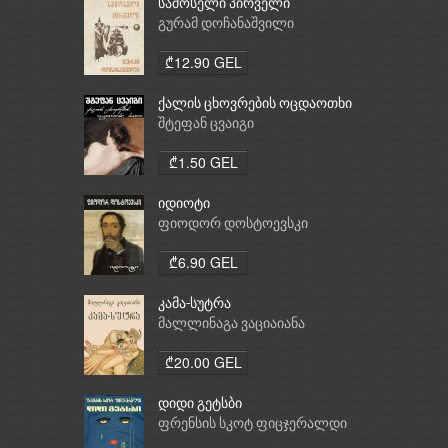
სამოსელი პირველი
გურამ დოჩანაშვილი
₾12.90 GEL
ქალის ცხოვრების ოცდაოთხი
საათი
შტეფან ცვაიგი
₾1.50 GEL
იდიოტი
ფიოდორ დოსტოევსკი
₾6.90 GEL
კამა-სუტრა
მალლინაგა ვაციაიანა
₾20.00 GEL
დიდი გეტსბი
ფრენსის სკოტ ფიცჯერალდი