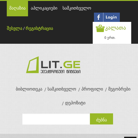
მაღაზია
აპლიკაციები
სამკითხველო
კალათა
შესვლა
/
რეგისტრაცია
0 ერთ.
ბიბლიოთეკა
სამკითხველო
პროფილი
მეგობრები
დეპოზიტი