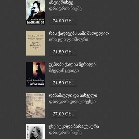
ანტიქრისტე
ფრიდრიხ ნიცშე
₾4.90 GEL
რას ქადაგებს სამი მსოფლიო
რელიგია: ბუდიზმი,
ირაკლი ლომოური
ქრისტიანობა, ისლამი
₾1.50 GEL
უცნობი ქალის წერილი
შტეფან ცვაიგი
₾1.50 GEL
დანაშაული და სასჯელი
ფიოდორ დოსტოევსკი
₾7.00 GEL
ესე იტყოდა ზარატუსტრა
ფრიდრიხ ნიცშე