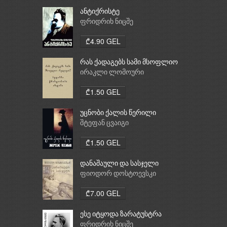
ანტიქრისტე
ფრიდრიხ ნიცშე
₾4.90 GEL
რას ქადაგებს სამი მსოფლიო
რელიგია: ბუდიზმი,
ირაკლი ლომოური
ქრისტიანობა, ისლამი
₾1.50 GEL
უცნობი ქალის წერილი
შტეფან ცვაიგი
₾1.50 GEL
დანაშაული და სასჯელი
ფიოდორ დოსტოევსკი
₾7.00 GEL
ესე იტყოდა ზარატუსტრა
ფრიდრიხ ნიცშე