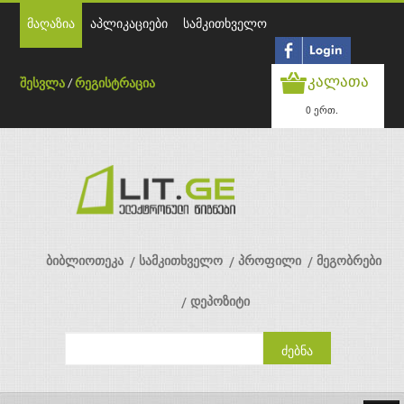
მაღაზია
აპლიკაციები
სამკითხველო
კალათა
შესვლა
/
რეგისტრაცია
0 ერთ.
ბიბლიოთეკა
სამკითხველო
პროფილი
მეგობრები
დეპოზიტი