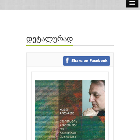
ელ.წიგნები
აუდიო წიგნები
დეტალურად
ავტორები
გამომცემლობები