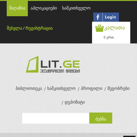
მაღაზია
აპლიკაციები
სამკითხველო
კალათა
შესვლა
/
რეგისტრაცია
0 ერთ.
ბიბლიოთეკა
სამკითხველო
პროფილი
მეგობრები
დეპოზიტი