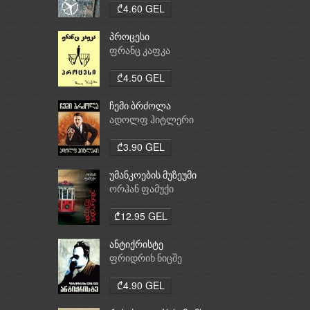
₾4.60 GEL
პროცესი
ფრანც კაფკა
₾4.50 GEL
ჩემი ბრძოლა
ადოლფ ჰიტლერი
₾3.90 GEL
უმანკოების მუზეუმი
ორჰან ფამუქი
₾12.95 GEL
ანტიქრისტე
ფრიდრიხ ნიცშე
₾4.90 GEL