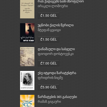
რას ქადაგებს სამი მსოფლიო
რელიგია: ბუდიზმი,
ირაკლი ლომოური
ქრისტიანობა, ისლამი
₾1.50 GEL
უცნობი ქალის წერილი
შტეფან ცვაიგი
₾1.50 GEL
დანაშაული და სასჯელი
ფიოდორ დოსტოევსკი
₾7.00 GEL
ესე იტყოდა ზარატუსტრა
ფრიდრიხ ნიცშე
₾5.90 GEL
წარმატების 365 გასაღები
რამაზ გიგაური