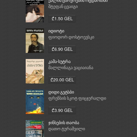
ქალის ცხოვრების ოცდაოთხი
საათი
შტეფან ცვაიგი
₾1.50 GEL
იდიოტი
ფიოდორ დოსტოევსკი
₾6.90 GEL
კამა-სუტრა
მალლინაგა ვაციაიანა
₾20.00 GEL
დიდი გეტსბი
ფრენსის სკოტ ფიცჯერალდი
₾3.90 GEL
ჯინსების თაობა
დათო ტურაშვილი