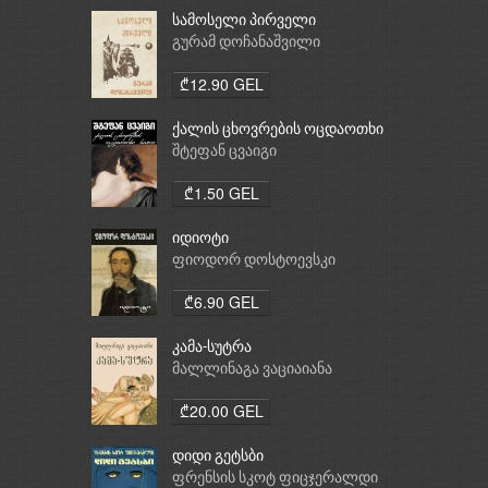
სამოსელი პირველი
გურამ დოჩანაშვილი
₾12.90 GEL
ქალის ცხოვრების ოცდაოთხი
საათი
შტეფან ცვაიგი
₾1.50 GEL
იდიოტი
ფიოდორ დოსტოევსკი
₾6.90 GEL
კამა-სუტრა
მალლინაგა ვაციაიანა
₾20.00 GEL
დიდი გეტსბი
ფრენსის სკოტ ფიცჯერალდი