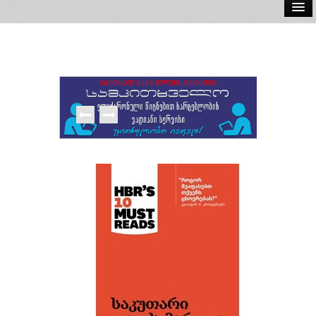
ელ.წიგნები
აუდიო წიგნები
ავტორები
გამომცემლობები