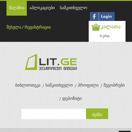
მაღაზია
აპლიკაციები
სამკითხველო
კალათა
შესვლა
/
რეგისტრაცია
0 ერთ.
ბიბლიოთეკა
სამკითხველო
პროფილი
მეგობრები
დეპოზიტი