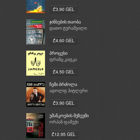
₾3.90 GEL
ჯინსების თაობა
დათო ტურაშვილი
₾4.60 GEL
პროცესი
ფრანც კაფკა
₾4.50 GEL
ჩემი ბრძოლა
ადოლფ ჰიტლერი
₾3.90 GEL
უმანკოების მუზეუმი
ორჰან ფამუქი
₾12.95 GEL