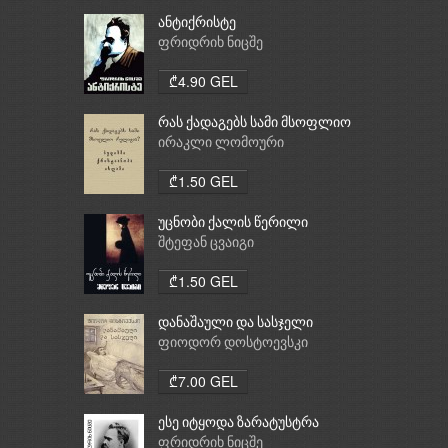
ანტიქრისტე
ფრიდრიხ ნიცშე
₾4.90 GEL
რას ქადაგებს სამი მსოფლიო
რელიგია: ბუდიზმი,
ირაკლი ლომოური
ქრისტიანობა, ისლამი
₾1.50 GEL
უცნობი ქალის წერილი
შტეფან ცვაიგი
₾1.50 GEL
დანაშაული და სასჯელი
ფიოდორ დოსტოევსკი
₾7.00 GEL
ესე იტყოდა ზარატუსტრა
ფრიდრიხ ნიცშე