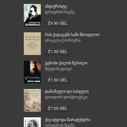
ანტიქრისტე
ფრიდრიხ ნიცშე
₾4.90 GEL
რას ქადაგებს სამი მსოფლიო
რელიგია: ბუდიზმი,
ირაკლი ლომოური
ქრისტიანობა, ისლამი
₾1.50 GEL
უცნობი ქალის წერილი
შტეფან ცვაიგი
₾1.50 GEL
დანაშაული და სასჯელი
ფიოდორ დოსტოევსკი
₾7.00 GEL
ესე იტყოდა ზარატუსტრა
ფრიდრიხ ნიცშე