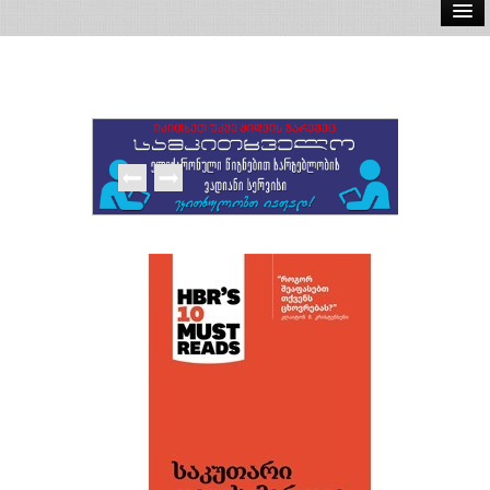
ელ.წიგნები
აუდიო წიგნები
ავტორები
გამომცემლობები