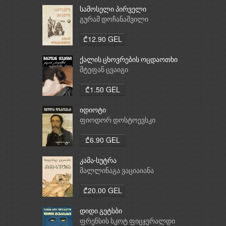
სამოსელი პირველი
გურამ დოჩანაშვილი
₾12.90 GEL
ქალის ცხოვრების ოცდაოთხი
საათი
შტეფან ცვაიგი
₾1.50 GEL
იდიოტი
ფიოდორ დოსტოევსკი
₾6.90 GEL
კამა-სუტრა
მალლინაგა ვაციაიანა
₾20.00 GEL
დიდი გეტსბი
ფრენსის სკოტ ფიცჯერალდი