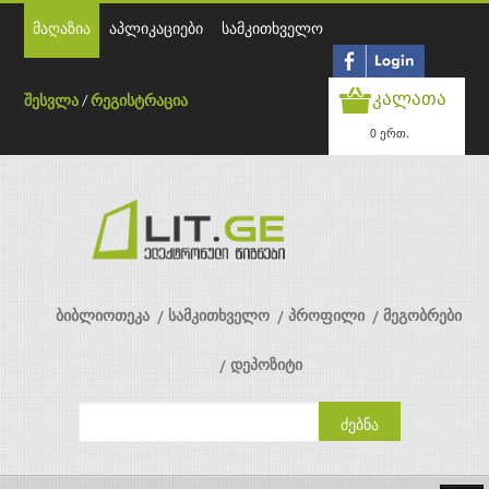
მაღაზია
აპლიკაციები
სამკითხველო
კალათა
შესვლა
/
რეგისტრაცია
0 ერთ.
ბიბლიოთეკა
სამკითხველო
პროფილი
მეგობრები
დეპოზიტი