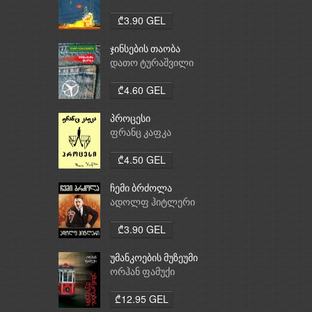
₾3.90 GEL
ჯინსების თაობა
დათო ტურაშვილი
₾4.60 GEL
პროცესი
ფრანც კაფკა
₾4.50 GEL
ჩემი ბრძოლა
ადოლფ ჰიტლერი
₾3.90 GEL
უმანკოების მუზეუმი
ორჰან ფამუქი
₾12.95 GEL