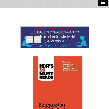
ელ.წიგნები
აუდიო წიგნები
ავტორები
გამომცემლობები