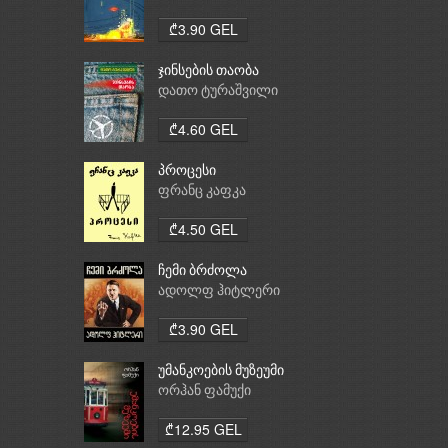
₾3.90 GEL
ჯინსების თაობა
დათო ტურაშვილი
₾4.60 GEL
პროცესი
ფრანც კაფკა
₾4.50 GEL
ჩემი ბრძოლა
ადოლფ ჰიტლერი
₾3.90 GEL
უმანკოების მუზეუმი
ორჰან ფამუქი
₾12.95 GEL