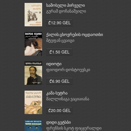
სამოსელი პირველი
გურამ დოჩანაშვილი
₾12.90 GEL
ქალის ცხოვრების ოცდაოთხი
საათი
შტეფან ცვაიგი
₾1.50 GEL
იდიოტი
ფიოდორ დოსტოევსკი
₾6.90 GEL
კამა-სუტრა
მალლინაგა ვაციაიანა
₾20.00 GEL
დიდი გეტსბი
ფრენსის სკოტ ფიცჯერალდი