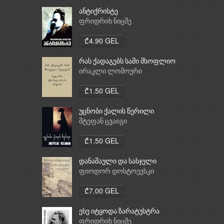
ანტიქრისტე
ფრიდრიხ ნიცშე
₾4.90 GEL
რას ქადაგებს სამი მსოფლიო
რელიგია: ბუდიზმი,
ირაკლი ლომოური
ქრისტიანობა, ისლამი
₾1.50 GEL
უცნობი ქალის წერილი
შტეფან ცვაიგი
₾1.50 GEL
დანაშაული და სასჯელი
ფიოდორ დოსტოევსკი
₾7.00 GEL
ესე იტყოდა ზარატუსტრა
ფრიდრიხ ნიცშე