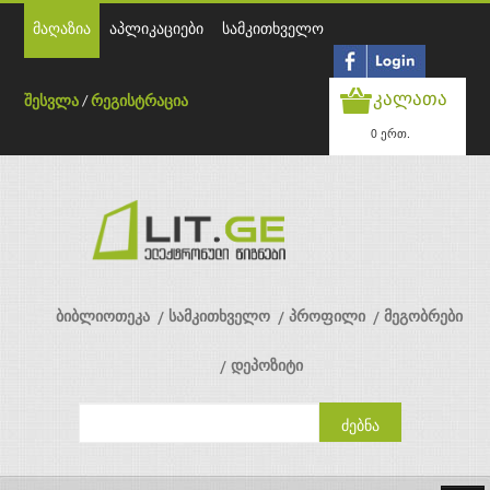
მაღაზია
აპლიკაციები
სამკითხველო
კალათა
შესვლა
/
რეგისტრაცია
0 ერთ.
ბიბლიოთეკა
სამკითხველო
პროფილი
მეგობრები
დეპოზიტი