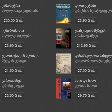
კამა-სუტრა
დიდი გეტსბი
მალლინაგა ვაციაიანა
ფრენსის სკოტ ფიცჯე
₾20.00 GEL
₾3.90 GEL
ჩემი ბრძოლა
უმანკოების მუზეუმი
ადოლფ ჰიტლერი
ორჰან ფამუქი
₾3.90 GEL
₾12.95 GEL
უცნობი ქალის წერილი
დანაშაული და სასჯელ
შტეფან ცვაიგი
ფიოდორ დოსტოევსკ
₾1.50 GEL
₾7.00 GEL
გარდასახვა
ალი და ნინო
ფრანც კაფკა
ყურბან საიდი
₾2.50 GEL
₾9.75 GEL