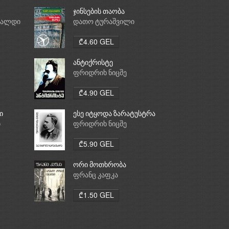
ჯინსების თაობა
რალდი
დათო ტურაშვილი
₾4.60 GEL
ანტიქრისტე
ფრიდრიხ ნიცშე
₾4.90 GEL
ი
ესე იტყოდა ზარატუსტრა
ი
ფრიდრიხ ნიცშე
₾5.90 GEL
ორი მოთხრობა
ფრანც კაფკა
₾1.50 GEL