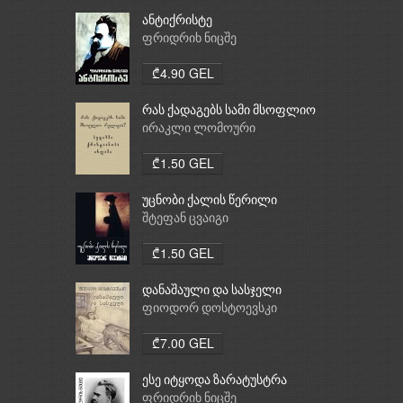
ანტიქრისტე
ფრიდრიხ ნიცშე
₾4.90 GEL
რას ქადაგებს სამი მსოფლიო
რელიგია: ბუდიზმი,
ირაკლი ლომოური
ქრისტიანობა, ისლამი
₾1.50 GEL
უცნობი ქალის წერილი
შტეფან ცვაიგი
₾1.50 GEL
დანაშაული და სასჯელი
ფიოდორ დოსტოევსკი
₾7.00 GEL
ესე იტყოდა ზარატუსტრა
ფრიდრიხ ნიცშე