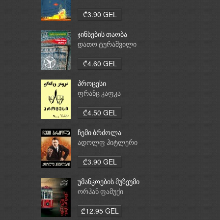
₾3.90 GEL
ჯინსების თაობა
დათო ტურაშვილი
₾4.60 GEL
პროცესი
ფრანც კაფკა
₾4.50 GEL
ჩემი ბრძოლა
ადოლფ ჰიტლერი
₾3.90 GEL
უმანკოების მუზეუმი
ორჰან ფამუქი
₾12.95 GEL