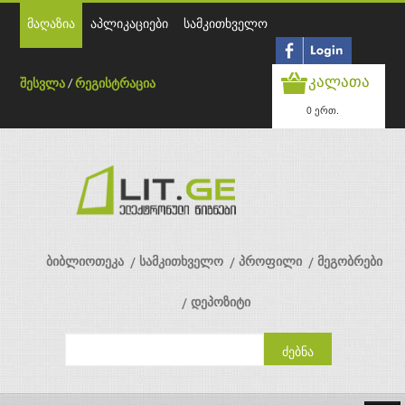
მაღაზია
აპლიკაციები
სამკითხველო
კალათა
შესვლა
/
რეგისტრაცია
0 ერთ.
ბიბლიოთეკა
სამკითხველო
პროფილი
მეგობრები
დეპოზიტი