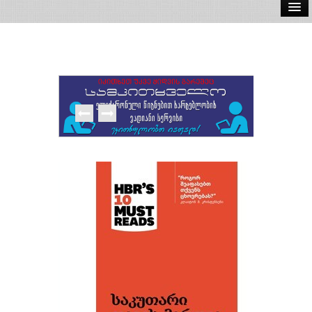
ელ.წიგნები
აუდიო წიგნები
ავტორები
გამომცემლობები