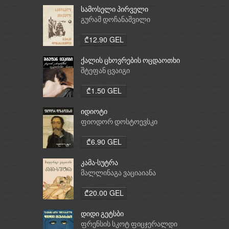
სამოსელი პირველი
გურამ დოჩანაშვილი
₾12.90 GEL
ქალის ცხოვრების ოცდაოთხი
საათი
შტეფან ცვაიგი
₾1.50 GEL
იდიოტი
ფიოდორ დოსტოევსკი
₾6.90 GEL
კამა-სუტრა
მალლინაგა ვაციაიანა
₾20.00 GEL
დიდი გეტსბი
ფრენსის სკოტ ფიცჯერალდი