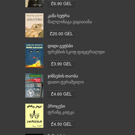
₾6.90 GEL
კამა-სუტრა
მალლინაგა ვაციაიანა
₾20.00 GEL
დიდი გეტსბი
ფრენსის სკოტ ფიცჯერალდი
₾3.90 GEL
ჯინსების თაობა
დათო ტურაშვილი
₾4.60 GEL
პროცესი
ფრანც კაფკა
₾4.50 GEL