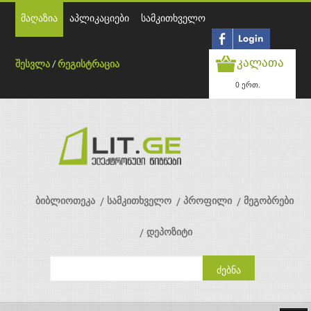
მაღაზია
აპლიკაციები
სამკითხველო
კალათა
შესვლა
/
რეგისტრაცია
0 ერთ.
ბიბლიოთეკა
სამკითხველო
პროფილი
მეგობრები
დეპოზიტი