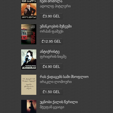
ჩემი ბრძოლა
ადოლფ ჰიტლერი
₾3.90 GEL
უმანკოების მუზეუმი
ორჰან ფამუქი
₾12.95 GEL
ანტიქრისტე
ფრიდრიხ ნიცშე
₾4.90 GEL
რას ქადაგებს სამი მსოფლიო
რელიგია: ბუდიზმი,
ირაკლი ლომოური
ქრისტიანობა, ისლამი
₾1.50 GEL
უცნობი ქალის წერილი
შტეფან ცვაიგი