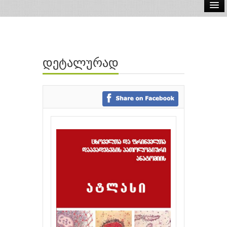
ელ.წიგნები
აუდიო წიგნები
დეტალურად
ავტორები
გამომცემლობები