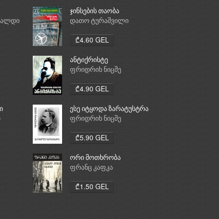
ჯინსების თაობა
რალდი
დათო ტურაშვილი
₾4.60 GEL
ანტიქრისტე
ფრიდრიხ ნიცშე
₾4.90 GEL
ი
ესე იტყოდა ზარატუსტრა
ი
ფრიდრიხ ნიცშე
₾5.90 GEL
ორი მოთხრობა
ფრანც კაფკა
₾1.50 GEL