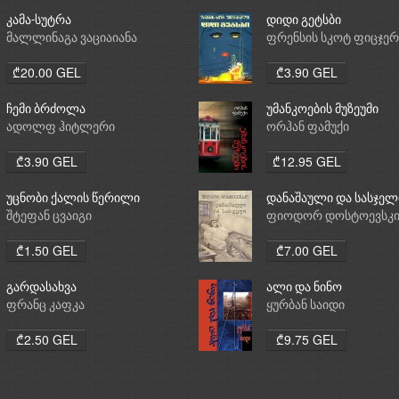
კამა-სუტრა
დიდი გეტსბი
მალლინაგა ვაციაიანა
ფრენსის სკოტ ფიცჯე
₾20.00 GEL
₾3.90 GEL
ჩემი ბრძოლა
უმანკოების მუზეუმი
ადოლფ ჰიტლერი
ორჰან ფამუქი
₾3.90 GEL
₾12.95 GEL
უცნობი ქალის წერილი
დანაშაული და სასჯელ
შტეფან ცვაიგი
ფიოდორ დოსტოევსკ
₾1.50 GEL
₾7.00 GEL
გარდასახვა
ალი და ნინო
ფრანც კაფკა
ყურბან საიდი
₾2.50 GEL
₾9.75 GEL