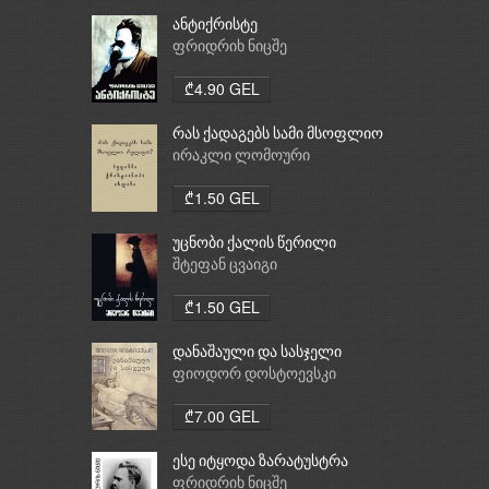
ანტიქრისტე
ფრიდრიხ ნიცშე
₾4.90 GEL
რას ქადაგებს სამი მსოფლიო
რელიგია: ბუდიზმი,
ირაკლი ლომოური
ქრისტიანობა, ისლამი
₾1.50 GEL
უცნობი ქალის წერილი
შტეფან ცვაიგი
₾1.50 GEL
დანაშაული და სასჯელი
ფიოდორ დოსტოევსკი
₾7.00 GEL
ესე იტყოდა ზარატუსტრა
ფრიდრიხ ნიცშე