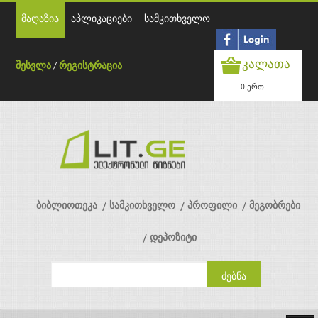
მაღაზია
აპლიკაციები
სამკითხველო
კალათა
შესვლა
/
რეგისტრაცია
0 ერთ.
ბიბლიოთეკა
სამკითხველო
პროფილი
მეგობრები
დეპოზიტი