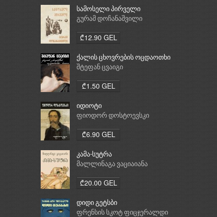
სამოსელი პირველი
გურამ დოჩანაშვილი
₾12.90 GEL
ქალის ცხოვრების ოცდაოთხი
საათი
შტეფან ცვაიგი
₾1.50 GEL
იდიოტი
ფიოდორ დოსტოევსკი
₾6.90 GEL
კამა-სუტრა
მალლინაგა ვაციაიანა
₾20.00 GEL
დიდი გეტსბი
ფრენსის სკოტ ფიცჯერალდი