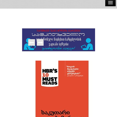
ელ.წიგნები
აუდიო წიგნები
ავტორები
გამომცემლობები