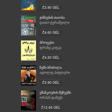
₾3.90 GEL
ჯინსების თაობა
დათო ტურაშვილი
₾4.60 GEL
პროცესი
ფრანც კაფკა
₾4.50 GEL
ჩემი ბრძოლა
ადოლფ ჰიტლერი
₾3.90 GEL
უმანკოების მუზეუმი
ორჰან ფამუქი
₾12.95 GEL