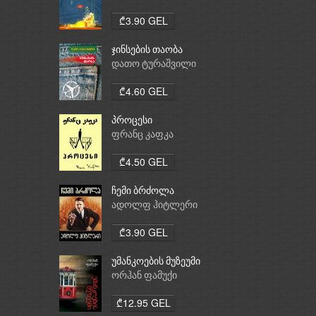
₾3.90 GEL
ჯინსების თაობა
დათო ტურაშვილი
₾4.60 GEL
პროცესი
ფრანც კაფკა
₾4.50 GEL
ჩემი ბრძოლა
ადოლფ ჰიტლერი
₾3.90 GEL
უმანკოების მუზეუმი
ორჰან ფამუქი
₾12.95 GEL