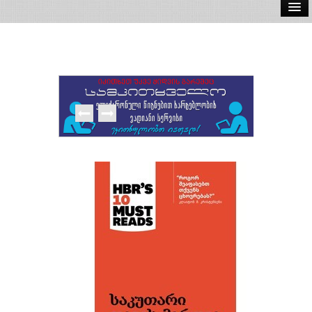
ელ.წიგნები
აუდიო წიგნები
ავტორები
გამომცემლობები