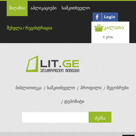
მაღაზია
აპლიკაციები
სამკითხველო
კალათა
შესვლა
/
რეგისტრაცია
0 ერთ.
ბიბლიოთეკა
სამკითხველო
პროფილი
მეგობრები
დეპოზიტი