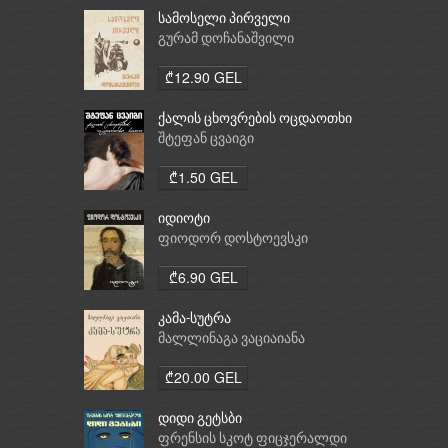
სამოსელი პირველი
გურამ დოჩანაშვილი
₾12.90 GEL
ქალის ცხოვრების ოცდაოთხი
საათი
შტეფან ცვაიგი
₾1.50 GEL
იდიოტი
ფიოდორ დოსტოევსკი
₾6.90 GEL
კამა-სუტრა
მალლინაგა ვაციაიანა
₾20.00 GEL
დიდი გეტსბი
ფრენსის სკოტ ფიცჯერალდი