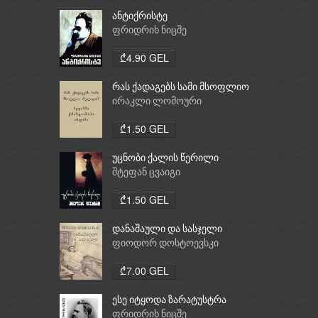
ანტიქრისტე
ფრიდრიხ ნიცშე
₾4.90 GEL
რას ქადაგებს სამი მსოფლიო
რელიგია: ბუდიზმი,
ირაკლი ლომოური
ქრისტიანობა, ისლამი
₾1.50 GEL
უცნობი ქალის წერილი
შტეფან ცვაიგი
₾1.50 GEL
დანაშაული და სასჯელი
ფიოდორ დოსტოევსკი
₾7.00 GEL
ესე იტყოდა ზარატუსტრა
ფრიდრიხ ნიცშე