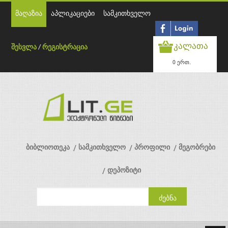
მაღაზია
აპლიკაციები
სამკითხველო
კალათა
შესვლა
/
რეგისტრაცია
0 ერთ.
ბიბლიოთეკა
სამკითხველო
პროფილი
მეგობრები
დეპოზიტი