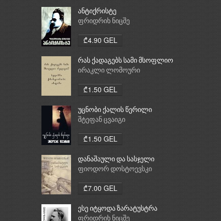
ანტიქრისტე
ფრიდრიხ ნიცშე
₾4.90 GEL
რას ქადაგებს სამი მსოფლიო
რელიგია: ბუდიზმი,
ირაკლი ლომოური
ქრისტიანობა, ისლამი
₾1.50 GEL
უცნობი ქალის წერილი
შტეფან ცვაიგი
₾1.50 GEL
დანაშაული და სასჯელი
ფიოდორ დოსტოევსკი
₾7.00 GEL
ესე იტყოდა ზარატუსტრა
ფრიდრიხ ნიცშე