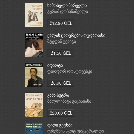
სამოსელი პირველი
გურამ დოჩანაშვილი
₾12.90 GEL
ქალის ცხოვრების ოცდაოთხი
საათი
შტეფან ცვაიგი
₾1.50 GEL
იდიოტი
ფიოდორ დოსტოევსკი
₾6.90 GEL
კამა-სუტრა
მალლინაგა ვაციაიანა
₾20.00 GEL
დიდი გეტსბი
ფრენსის სკოტ ფიცჯერალდი