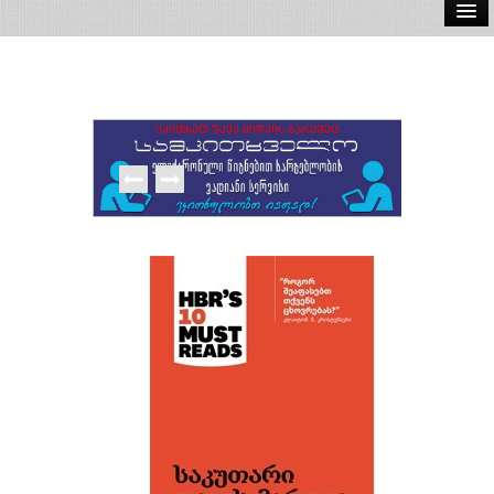
ელ.წიგნები
აუდიო წიგნები
ავტორები
გამომცემლობები