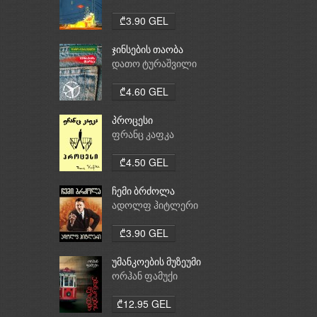
₾3.90 GEL
ჯინსების თაობა
დათო ტურაშვილი
₾4.60 GEL
პროცესი
ფრანც კაფკა
₾4.50 GEL
ჩემი ბრძოლა
ადოლფ ჰიტლერი
₾3.90 GEL
უმანკოების მუზეუმი
ორჰან ფამუქი
₾12.95 GEL