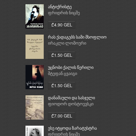
ანტიქრისტე
ფრიდრიხ ნიცშე
₾4.90 GEL
რას ქადაგებს სამი მსოფლიო
რელიგია: ბუდიზმი,
ირაკლი ლომოური
ქრისტიანობა, ისლამი
₾1.50 GEL
უცნობი ქალის წერილი
შტეფან ცვაიგი
₾1.50 GEL
დანაშაული და სასჯელი
ფიოდორ დოსტოევსკი
₾7.00 GEL
ესე იტყოდა ზარატუსტრა
ფრიდრიხ ნიცშე