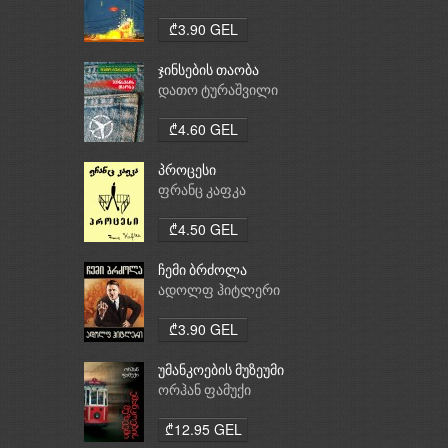
₾3.90 GEL
ჯინსების თაობა
დათო ტურაშვილი
₾4.60 GEL
პროცესი
ფრანც კაფკა
₾4.50 GEL
ჩემი ბრძოლა
ადოლფ ჰიტლერი
₾3.90 GEL
უმანკოების მუზეუმი
ორჰან ფამუქი
₾12.95 GEL