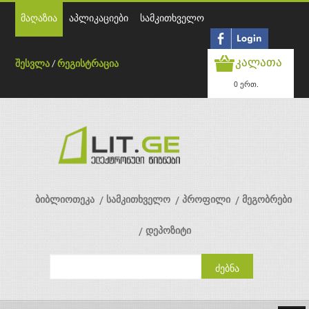
მაღაზია
აპლიკაციები
სამკითხველო
კალათა
შესვლა
/
რეგისტრაცია
0 ერთ.
ბიბლიოთეკა
სამკითხველო
პროფილი
მეგობრები
დეპოზიტი