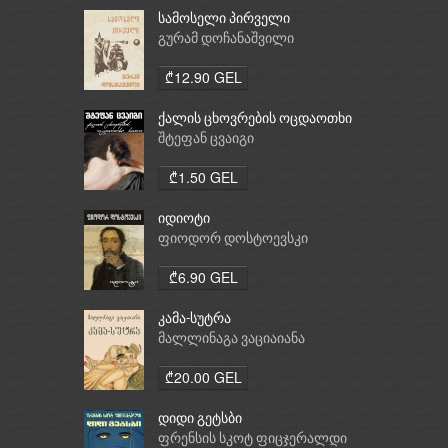
სამოსელი პირველი
გურამ დოჩანაშვილი
₾12.90 GEL
ქალის ცხოვრების ოცდაოთხი
საათი
შტეფან ცვაიგი
₾1.50 GEL
იდიოტი
ფიოდორ დოსტოევსკი
₾6.90 GEL
კამა-სუტრა
მალლინაგა ვაციაიანა
₾20.00 GEL
დიდი გეტსბი
ფრენსის სკოტ ფიცჯერალდი