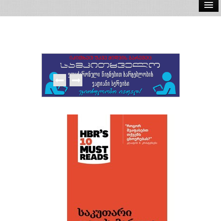
ელ.წიგნები
აუდიო წიგნები
ავტორები
გამომცემლობები