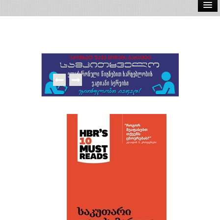
ელ.წიგნები
აუდიო წიგნები
ავტორები
გამომცემლობები