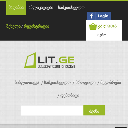
მაღაზია
აპლიკაციები
სამკითხველო
კალათა
შესვლა
/
რეგისტრაცია
0 ერთ.
ბიბლიოთეკა
სამკითხველო
პროფილი
მეგობრები
დეპოზიტი