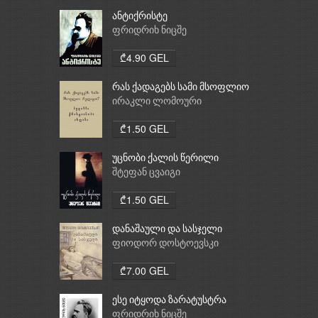
ანტიქრისტე
ფრიდრიხ ნიცშე
₾4.90 GEL
რას ქადაგებს სამი მსოფლიო
რელიგია: ბუდიზმი,
ირაკლი ლომოური
ქრისტიანობა, ისლამი
₾1.50 GEL
უცნობი ქალის წერილი
შტეფან ცვაიგი
₾1.50 GEL
დანაშაული და სასჯელი
ფიოდორ დოსტოევსკი
₾7.00 GEL
ესე იტყოდა ზარატუსტრა
ფრიდრიხ ნიცშე