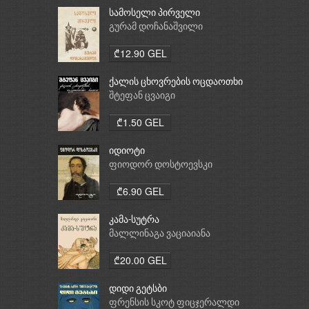
სამოსელი პირველი
გურამ დოჩანაშვილი
₾12.90 GEL
ქალის ცხოვრების ოცდაოთხი
საათი
შტეფან ცვაიგი
₾1.50 GEL
იდიოტი
ფიოდორ დოსტოევსკი
₾6.90 GEL
კამა-სუტრა
მალლინაგა ვაციაიანა
₾20.00 GEL
დიდი გეტსბი
ფრენსის სკოტ ფიცჯერალდი