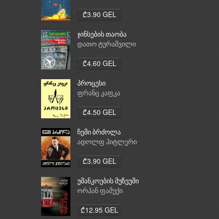
₾3.90 GEL
ჯინსების თაობა
დათო ტურაშვილი
₾4.60 GEL
პროცესი
ფრანც კაფკა
₾4.50 GEL
ჩემი ბრძოლა
ადოლფ ჰიტლერი
₾3.90 GEL
უმანკოების მუზეუმი
ორჰან ფამუქი
₾12.95 GEL