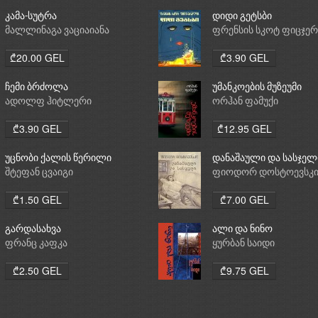
კამა-სუტრა
დიდი გეტსბი
მალლინაგა ვაციაიანა
ფრენსის სკოტ ფიცჯე
₾20.00 GEL
₾3.90 GEL
ჩემი ბრძოლა
უმანკოების მუზეუმი
ადოლფ ჰიტლერი
ორჰან ფამუქი
₾3.90 GEL
₾12.95 GEL
უცნობი ქალის წერილი
დანაშაული და სასჯელ
შტეფან ცვაიგი
ფიოდორ დოსტოევსკ
₾1.50 GEL
₾7.00 GEL
გარდასახვა
ალი და ნინო
ფრანც კაფკა
ყურბან საიდი
₾2.50 GEL
₾9.75 GEL