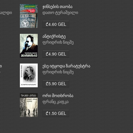
ჯინსების თაობა
რალდი
დათო ტურაშვილი
₾4.60 GEL
ანტიქრისტე
ფრიდრიხ ნიცშე
₾4.90 GEL
ი
ესე იტყოდა ზარატუსტრა
ი
ფრიდრიხ ნიცშე
₾5.90 GEL
ორი მოთხრობა
ფრანც კაფკა
₾1.50 GEL