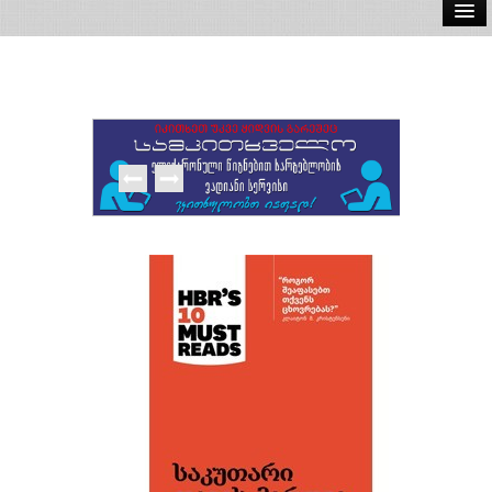
ელ.წიგნები
აუდიო წიგნები
ავტორები
გამომცემლობები