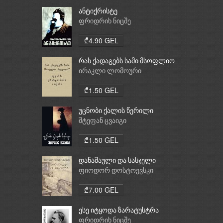
ანტიქრისტე
ფრიდრიხ ნიცშე
₾4.90 GEL
რას ქადაგებს სამი მსოფლიო
რელიგია: ბუდიზმი,
ირაკლი ლომოური
ქრისტიანობა, ისლამი
₾1.50 GEL
უცნობი ქალის წერილი
შტეფან ცვაიგი
₾1.50 GEL
დანაშაული და სასჯელი
ფიოდორ დოსტოევსკი
₾7.00 GEL
ესე იტყოდა ზარატუსტრა
ფრიდრიხ ნიცშე