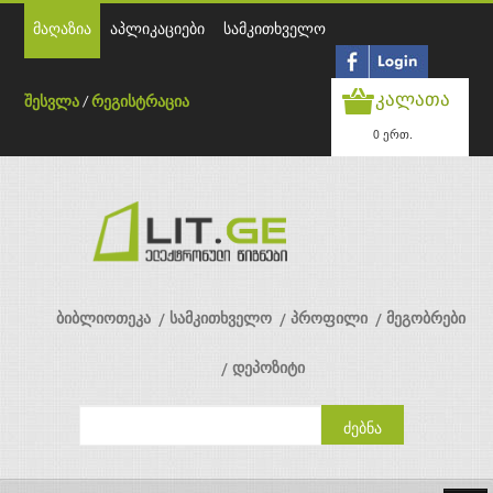
მაღაზია
აპლიკაციები
სამკითხველო
კალათა
შესვლა
/
რეგისტრაცია
0 ერთ.
ბიბლიოთეკა
სამკითხველო
პროფილი
მეგობრები
დეპოზიტი