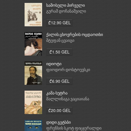
სამოსელი პირველი
გურამ დოჩანაშვილი
₾12.90 GEL
ქალის ცხოვრების ოცდაოთხი
საათი
შტეფან ცვაიგი
₾1.50 GEL
იდიოტი
ფიოდორ დოსტოევსკი
₾6.90 GEL
კამა-სუტრა
მალლინაგა ვაციაიანა
₾20.00 GEL
დიდი გეტსბი
ფრენსის სკოტ ფიცჯერალდი