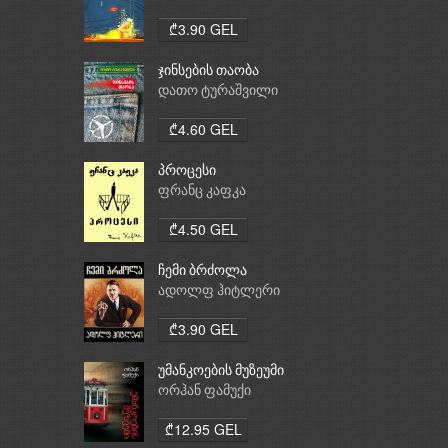
₾3.90 GEL
ჯინსების თაობა
დათო ტურაშვილი
₾4.60 GEL
პროცესი
ფრანც კაფკა
₾4.50 GEL
ჩემი ბრძოლა
ადოლფ ჰიტლერი
₾3.90 GEL
უმანკოების მუზეუმი
ორჰან ფამუქი
₾12.95 GEL